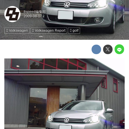
8speed編集部
Volkswagen
Volkswagen Report
golf