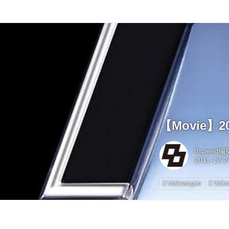
【Movie
8speed
Volkswagen
Volk