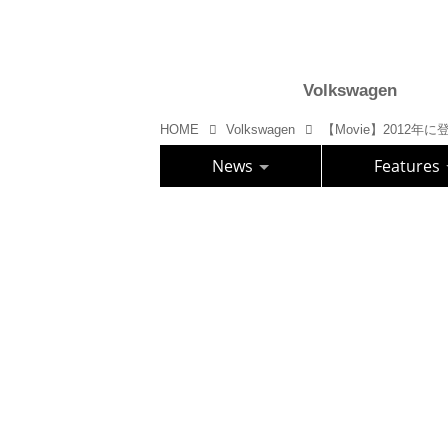
Volkswagen
HOME
Volkswagen
【Movie】2012年
News
Features