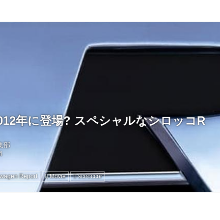
】2012年に登場? スペシャルなシロッコR
編集部
swagen Report
Movie
sciroccor