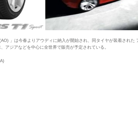
Sport (AO) 」は今春よりアウディに納入が開始され、同タイヤが装着された
米、アジアなどを中心に全世界で販売が予定されている。
A)