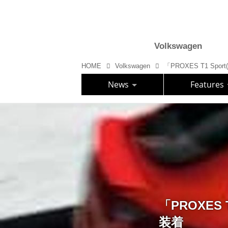
Volkswagen
HOME
Volkswagen
News
Features
「PROXES
装着