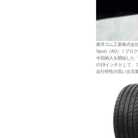
東洋ゴム工業株式会社
Sport（AO） /
今回納入を開始した「PR
の19インチとして、
走行特性の高い次元