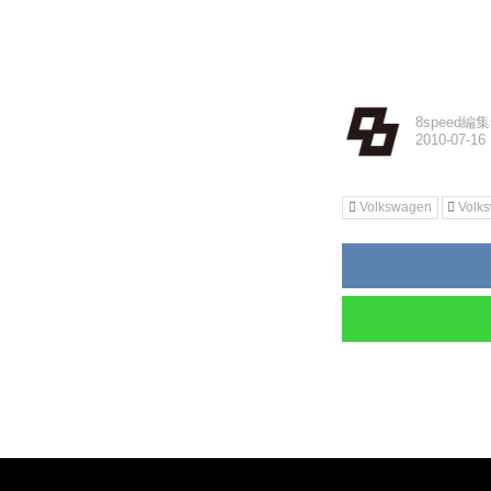
8speed編
Volkswagen
Vol