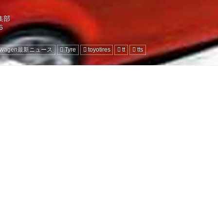
編集部
kswagen最新ニュース
Tyre
toyotires
tt
tts