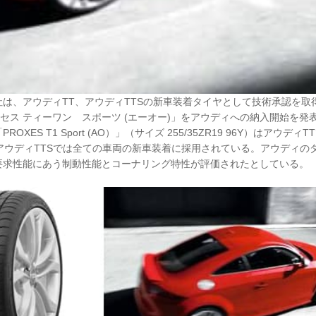
は、アウディTT、アウディTTSの新車装着タイヤとして技術承認を取得し
 プロクセス ティーワン スポーツ (エーオー)」をアウディへの納入開始を発
OXES T1 Sport (AO）」（サイズ 255/35ZR19 96Y）はアウデ
アウディTTSでは全ての車両の新車装着に採用されている。アウディの
要求性能にあう制動性能とコーナリング特性が評価されたとしている。