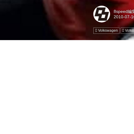
8speed
Volkswagen
Vol