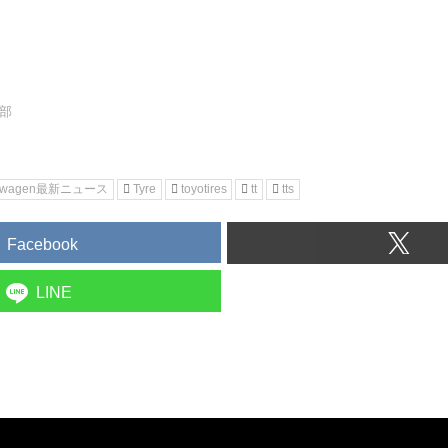
集部
kswagen最新ニュース
Tyre
toyotires
tt
tts
Facebook
LINE