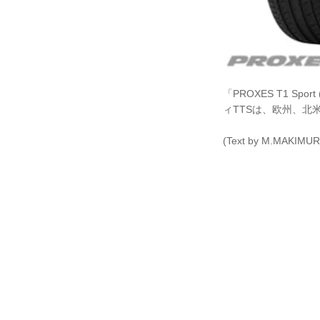
「PROXES T1 
ィTTSは、欧州、北
(Text by M.MAKIMUR