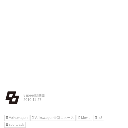
8speed編集部
Volkswagen
Volkswagen最新ニュース
Movie
rs3
sportback