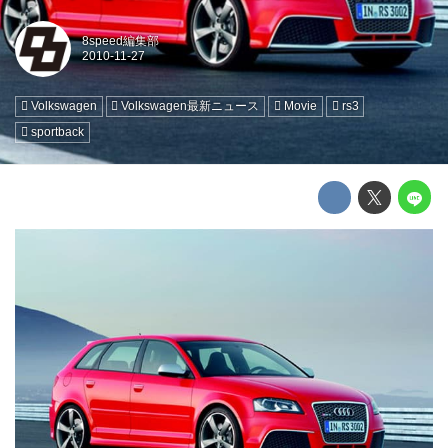
8speed編集部
Volkswagen
Volkswagen最新ニュース
Movie
rs3
sportback