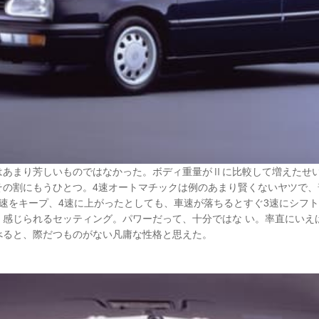
はあまり芳しいものではなかった。ボディ重量がⅡに比較して増えたせ
その割にもうひとつ。4速オートマチックは例のあまり賢くないヤツで、
で3速をキープ、4速に上がったとしても、車速が落ちるとすぐ3速にシフ
く感じられるセッティング。パワーだって、十分ではな い。率直にいえ
べると、際だつものがない凡庸な性格と思えた。