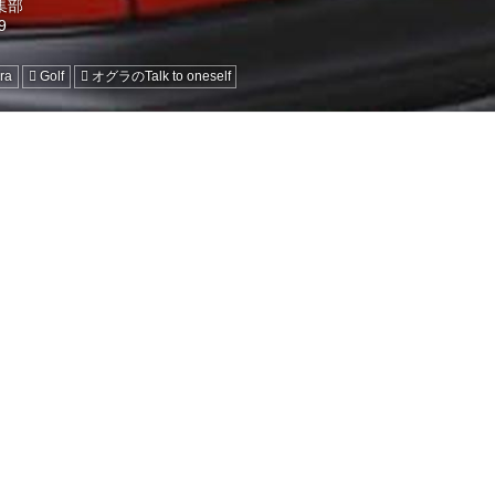
編集部
ra
Golf
オグラのTalk to oneself