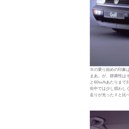
Ⅲの乗り始めの印象
まあ。が、静粛性は
と60㎞/hあたりま
街中では少し煩わし
走りが光ったⅡと比