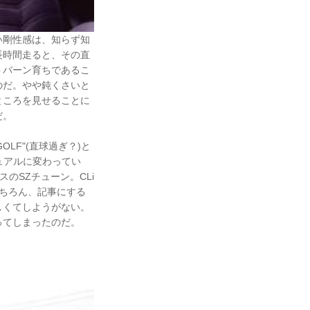
い剛性感は、知らず知
長時間走ると、その直
トバーン育ちであるこ
のだ。やや鈍くさいと
ところを見せることに
だ。
LF"(直球過ぎ？)と
ニュアルに変わってい
のSZチューン。CLi
ちろん、記事にする
しくてしようがない。
ってしまったのだ。