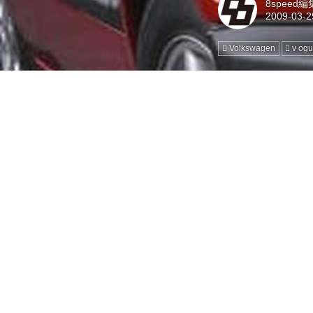
8speed
Volkswagen
v ogu