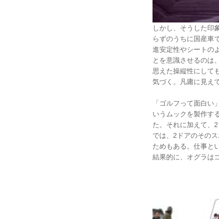
しかし、そうした印
らずのうちに国産車
進安定性やシートの
とを意識させるのは
思えた操縦性にして
気づく。凡庸に見え
「ゴルフって面白い」
いうムックを製作する
た。それに加えて、2
では、2ドアのその
ためもある。仕事と
結果的に、オグラは