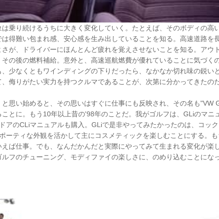
象は乗り続けるうちに大きく変化していく。たとえば、そのボディの高
では得難い包まれ感、安心感を生み出していることを知る。高速道路を
よさが、ドライバーにほんとんど疲れを覚えさせないことを知る。アウ
、その後の燃料補給。意外と、高速巡航燃費が優れていることに気づく
も、少なくともワインディングの下りだったら、なかなか切れ味の鋭い
て、侮りがたい実力を持つクルマであることが、次第に分かってきたの
と思い始めると、その思いはすぐに仕事にも反映され、その名も"VW GO
ことに。もう10年以上昔の'98年のことだ。我がゴルフは、GLiのマ
ドアのCLiマニュアルも購入。GLiで是非やってみたかったのは、コックス
スポーティな外観を活かして主にコスメティックを楽しむことにする。も
いえば仕事。でも、なんだかんだと実際にやってみて生まれる変化が楽
ゴルフのチューニング、モディファイの楽しさに、のめり込むことにな