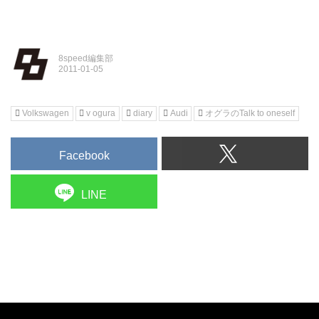
8speed編集部
Volkswagen
v ogura
diary
Audi
オグラのTalk to oneself
Facebook
LINE