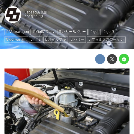
8speed編集部
Volkswagen
Golf7 Diary
ハリー&バリー
golf
golf7
golfvariant
rline
オイル交換
ハリー
フォルクスワーゲン