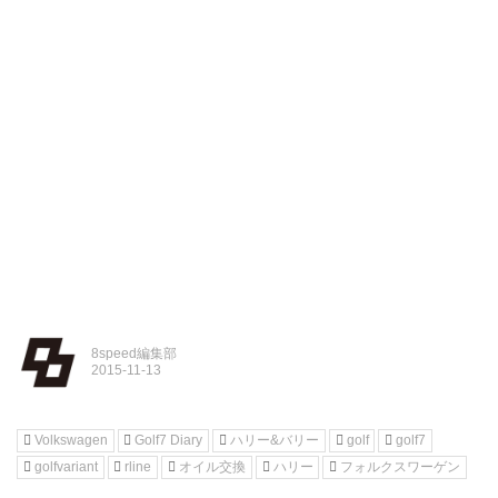
8speed編集部
Volkswagen
Golf7 Diary
ハリー&バリー
golf
golf7
golfvariant
rline
オイル交換
ハリー
フォルクスワーゲン