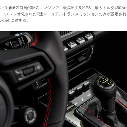
L水平対向6気筒自然吸気エンジンで、最高出力510PS、最大トルク450
ロスレシオ化された6速マニュアルトランスミッションのみが設定される。0
3km/hに達する。