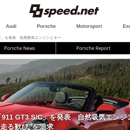
Audi
Porsche
Motorsport
Es
Porsche、「911 GT3 S/C」を発表 自然吸気エンジンとオープンボディで“走る歓び”を追求
Porsche News
Porsche Report
、「911 GT3 S/C」を発表 自然吸気エ
“走る歓び”を追求