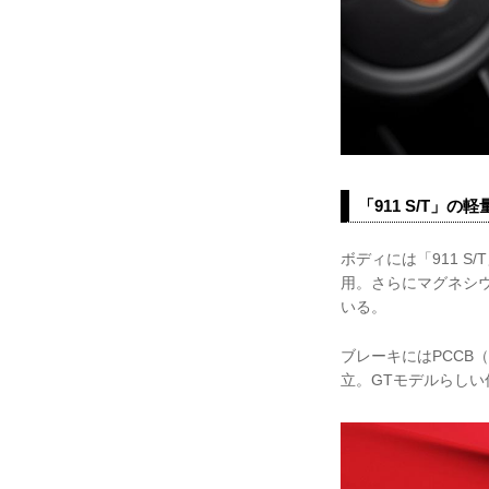
「911 S/T」
ボディには「911 
用。さらにマグネシウ
いる。
ブレーキにはPCC
立。GTモデルらし