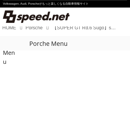
Volkswagen, Audi, Porscheが
もっと楽しくなる自動車情報サイト
HOME
Porsche
【SUPER GT Rd.6 Sugo】seven × seven PORSCHE GT3Rが初の表彰台
Volkswagen
Porche Menu
Audi
Men
Porsche
u
Motorsport
Essay