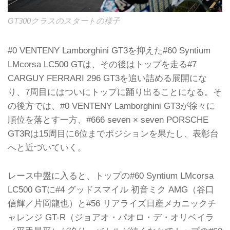
GT300クラスのスタートの様子
#0 VENTENY Lamborghini GT3を抑えた#60 Syntium
LMcorsa LC500 GTは、その後はトップを走る#7
CARGUY FERRARI 296 GT3を追い詰める展開にな
り、7周目にはついにトップに踊り出ることになる。そ
の後方では、#0 VENTENY Lamborghini GT3が徐々に
順位を落とす一方、#666 seven × seven PORSCHE
GT3Rは15周目に6位までポジションを果たし、表彰台
へと近づいていく。
レース中盤に入ると、トップの#60 Syntium LMcorsa
LC500 GTに#4 グッドスマイル 初音ミク AMG（谷口
信輝／片岡龍也）と#56 リアライズ日産メカニックチ
ャレンジ GT-R（ジョアオ・パオロ・デ・オリベイラ