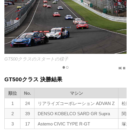
GT500クラスのスタートの様子
GT500クラス 決勝結果
順位
No.
マシン
1
24
リアライズコーポレーション ADVAN Z
松田
2
39
DENSO KOBELCO SARD GR Supra
関口
3
17
Astemo CIVIC TYPE R-GT
塚越