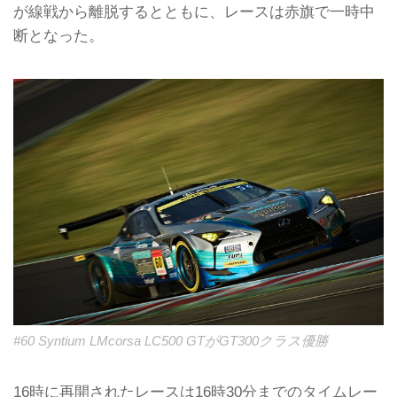
が線戦から離脱するとともに、レースは赤旗で一時中
断となった。
#60 Syntium LMcorsa LC500 GTがGT300クラス優勝
16時に再開されたレースは16時30分までのタイムレー