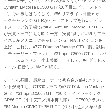
／平手晃平）が迫り、バトルが続くなかでトップの#60
Syntium LMcorsa LC500 GTが28周目にピットストッ
プ。その後しばらくして、#56 リアライズ日産メカニ
ックチャレンジ GT-Rがピットストップを行い、ピッ
トストップ終了組では#60 Syntium LMcorsa LC500 GT
が実質トップに返り咲く一方、実質2番手に#56 リアラ
イズ日産メカニックチャレンジ GT-Rがポジションを
上げ、これに、#777 D'station Vantage GT3（藤井誠暢
／チャーリー・ファグ）、#31 apr LC500h GT（オリバ
ー・ラスムッセン／小山美姫）、そして、#4 グッドス
マイル 初音ミク AMGが続く。
そして45周目、最終コーナーで複数台が絡むアクシデ
ントが発生し、GT300クラスの#777 D'station Vantage
GT3、#31 apr LC500h GT、#20 シェイドレーシング
GR86 GT（平中克幸／清水英志郎）、GT500クラスの
#64 Modulo CIVIC TYPE R-GT（伊沢拓也／大草りき）