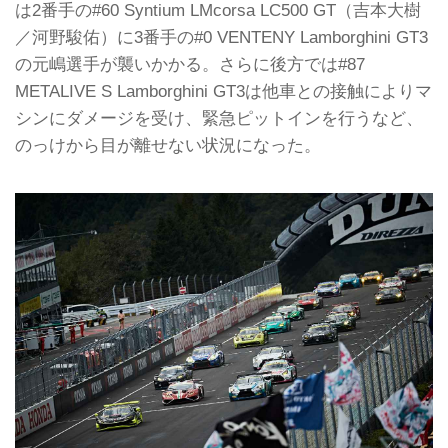
は2番手の#60 Syntium LMcorsa LC500 GT（吉本大樹
／河野駿佑）に3番手の#0 VENTENY Lamborghini GT3
の元嶋選手が襲いかかる。さらに後方では#87
METALIVE S Lamborghini GT3は他車との接触によりマ
シンにダメージを受け、緊急ピットインを行うなど、
のっけから目が離せない状況になった。