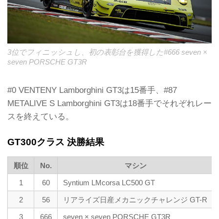
3位でフィニッシュし、初の表彰台を獲得した#666 seven ×
seven PORSCHE GT3R
#0 VENTENY Lamborghini GT3は15番手、#87
METALIVE S Lamborghini GT3は18番手でそれぞれレー
スを終えている。
GT300クラス 決勝結果
順位
No.
マシン
1
60
Syntium LMcorsa LC500 GT
2
56
リアライズ日産メカニックチャレンジ GT-R
3
666
seven × seven PORSCHE GT3R