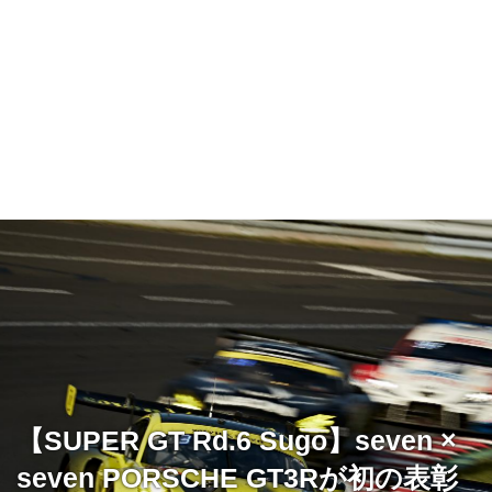
【SUPER GT Rd.6 Sugo】seven ×
seven PORSCHE GT3Rが初の表彰