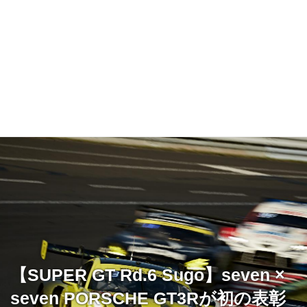
【SUPER GT Rd.6 Sugo】seven ×
seven PORSCHE GT3Rが初の表彰