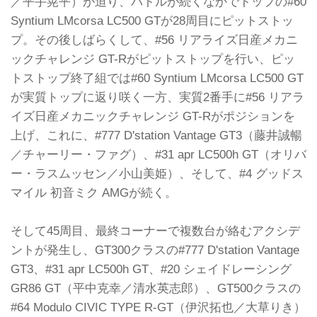
／平手晃平）が迫り、バトルが続くなかでトップの#60
Syntium LMcorsa LC500 GTが28周目にピットストッ
プ。その後しばらくして、#56 リアライズ日産メカニ
ックチャレンジ GT-Rがピットストップを行い、ピッ
トストップ終了組では#60 Syntium LMcorsa LC500 GT
が実質トップに返り咲く一方、実質2番手に#56 リアラ
イズ日産メカニックチャレンジ GT-Rがポジションを
上げ、これに、#777 D'station Vantage GT3（藤井誠暢
／チャーリー・ファグ）、#31 apr LC500h GT（オリバ
ー・ラスムッセン／小山美姫）、そして、#4 グッドス
マイル 初音ミク AMGが続く。
そして45周目、最終コーナーで複数台が絡むアクシデ
ントが発生し、GT300クラスの#777 D'station Vantage
GT3、#31 apr LC500h GT、#20 シェイドレーシング
GR86 GT（平中克幸／清水英志郎）、GT500クラスの
#64 Modulo CIVIC TYPE R-GT（伊沢拓也／大草りき）