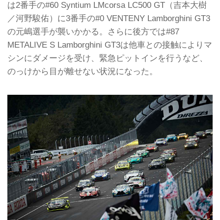
は2番手の#60 Syntium LMcorsa LC500 GT（吉本大樹
／河野駿佑）に3番手の#0 VENTENY Lamborghini GT3
の元嶋選手が襲いかかる。さらに後方では#87
METALIVE S Lamborghini GT3は他車との接触によりマ
シンにダメージを受け、緊急ピットインを行うなど、
のっけから目が離せない状況になった。