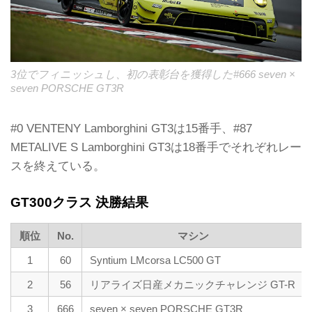
3位でフィニッシュし、初の表彰台を獲得した#666 seven ×
seven PORSCHE GT3R
#0 VENTENY Lamborghini GT3は15番手、#87
METALIVE S Lamborghini GT3は18番手でそれぞれレー
スを終えている。
GT300クラス 決勝結果
順位
No.
マシン
1
60
Syntium LMcorsa LC500 GT
2
56
リアライズ日産メカニックチャレンジ GT-R
3
666
seven × seven PORSCHE GT3R