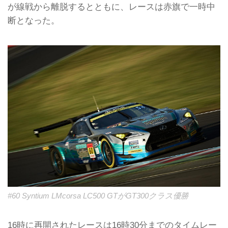
が線戦から離脱するとともに、レースは赤旗で一時中
断となった。
#60 Syntium LMcorsa LC500 GTがGT300クラス優勝
16時に再開されたレースは16時30分までのタイムレー