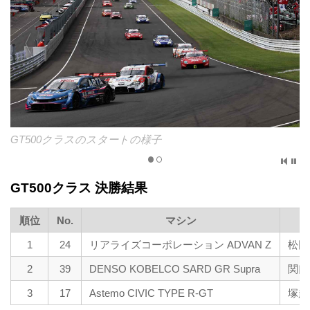
GT500クラスのスタートの様子
GT500クラス 決勝結果
順位
No.
マシン
1
24
リアライズコーポレーション ADVAN Z
松田
2
39
DENSO KOBELCO SARD GR Supra
関口
3
17
Astemo CIVIC TYPE R-GT
塚越