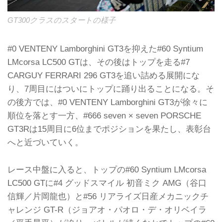
GT300クラスのスタートの様子
#0 VENTENY Lamborghini GT3を抑えた#60 Syntium
LMcorsa LC500 GTは、その後はトップを走る#7
CARGUY FERRARI 296 GT3を追い詰める展開にな
り、7周目にはついにトップに踊り出ることになる。そ
の後方では、#0 VENTENY Lamborghini GT3が徐々に
順位を落とす一方、#666 seven × seven PORSCHE
GT3Rは15周目に6位までポジションを果たし、表彰台
へと近づいていく。
レース中盤に入ると、トップの#60 Syntium LMcorsa
LC500 GTに#4 グッドスマイル 初音ミク AMG（谷口
信輝／片岡龍也）と#56 リアライズ日産メカニックチ
ャレンジ GT-R（ジョアオ・パオロ・デ・オリベイラ