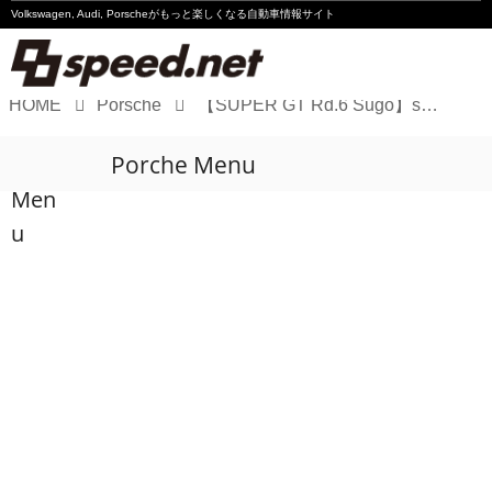
Volkswagen, Audi, Porscheが
もっと楽しくなる自動車情報サイト
HOME
Porsche
【SUPER GT Rd.6 Sugo】seven × seven PORSCHE GT3Rが初の表彰台
Volkswagen
Porche Menu
Audi
Men
Porsche
u
Motorsport
Essay