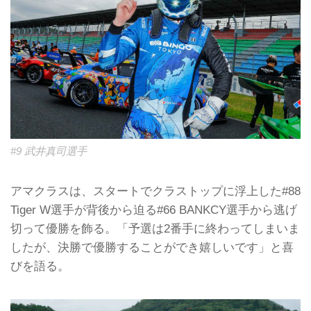
#9 武井真司選手
アマクラスは、スタートでクラストップに浮上した#88
Tiger W選手が背後から迫る#66 BANKCY選手から逃げ
切って優勝を飾る。「予選は2番手に終わってしまいま
したが、決勝で優勝することができ嬉しいです」と喜
びを語る。