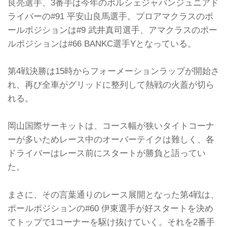
良亮選手、3番手は今年のポルシェジャパンジュニアド
ライバーの#91 平安山良馬選手。プロアマクラスのポ
ールポジションは#9 武井真司選手、アマクラスのポー
ルポジションは#66 BANKC選手Yとなっている。
第4戦決勝は15時からフォーメーションラップが開始さ
れ、再び全車がグリッドに整列して熱戦の火蓋が切ら
れる。
岡山国際サーキットは、コース幅が狭いタイトコーナ
ーが多いためレース中のオーバーテイクは難しく、各
ドライバーはレース前にスタートが勝負と語ってい
た。
まさに、その言葉通りのレース展開となった第4戦は、
ポールポジションの#60 伊東選手が好スタートを決め
てトップで1コーナーを駆け抜けていく。それを2番手