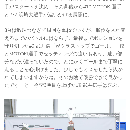
手がスタートを決め、その背後から#10 MOTOKI選手
と#77 浜崎大選手が追いかける展開に。
3台は数珠つなぎで周回を重ねていくが、順位を入れ替
えるまでのバトルにはならず、最後までポジションを
守り切った#9 武井選手がクラストップでゴール。「僕
とMOTOKI選手でセッティングの違いもあり、速い部
分などが違っていたので、とにかくゴールまで丁寧に
走ることを心掛けました。少しでもミスをしたら抜か
れてしまいますからね。そのお陰で優勝できて良かっ
たです」と、今季3勝目を上げた#9 武井選手は喜ぶ。