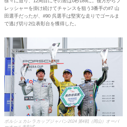
徐々に迫り、12周目にその差は0秒189に。後方からプ
レッシャーを掛け続けてチャンスを狙う3番手の#7 山
田選手だったが、#90 呉選手は堅実な走りでゴールま
で逃げ切り2位表彰台を獲得した。
ポルシェカレラカップジャパン2024 第4戦（岡山）オーバ
ーオール表彰式