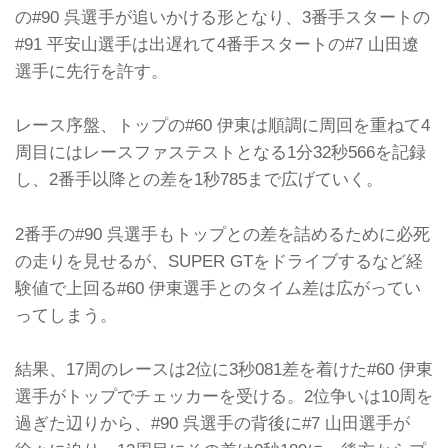
の#90 呉選手が追いかける形となり、3番手スタートの
#91 平安山選手は出遅れて4番手スタートの#7 山田遼
選手に先行を許す。
レース序盤、トップの#60 伊東は順調に周回を重ねて4
周目にはレースファステストとなる1分32秒566を記録
し、2番手以降との差を1秒785まで広げていく。
2番手の#90 呉選手もトップとの差を詰めるために必死
の走りを見せるが、SUPER GTをドライブするなど経
験値で上回る#60 伊東選手とのタイム差は広がってい
ってしまう。
結果、17周のレースは2位に3秒081差を着けた#60 伊東
選手がトップでチェッカーを受ける。2位争いは10周を
過ぎた辺りから、#90 呉選手の背後に#7 山田選手が