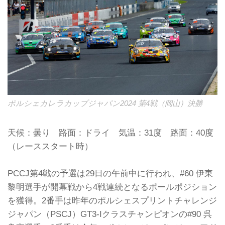
ポルシェカレラカップジャパン2024 第4戦（岡山）決勝
天候：曇り 路面：ドライ 気温：31度 路面：40度
（レーススタート時）
PCCJ第4戦の予選は29日の午前中に行われ、#60 伊東
黎明選手が開幕戦から4戦連続となるポールポジション
を獲得。2番手は昨年のポルシェスプリントチャレンジ
ジャパン（PSCJ）GT3-Iクラスチャンピオンの#90 呉