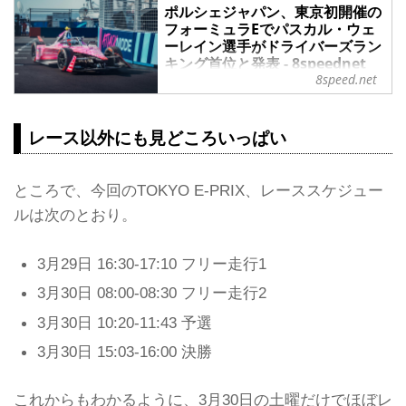
ポルシェジャパン、東京初開催の
フォーミュラEでパスカル・ウェ
ーレイン選手がドライバーズラン
キング首位と発表 - 8speednet
8speed.net
VW、Audi、Porscheがもっと楽
しくなる自動車情報サイト
ポルシェジャパンは2024年3月31日、
レース以外にも見どころいっぱい
ポルシェAGのレーシングカー
「Porsche 99X Electric」が参戦する
フォーミュラEの日本初開催は大成功
ところで、今回のTOKYO E-PRIX、レーススケジュー
を収めたと発表した。
Porsche 99X Electric (#13): António
ルは次のとおり。
Félix da Costa
東京湾沿いの2,582kmのストリートサ
3月29日 16:30-17:10 フリー走行1
ーキットでのレースは、3位争いが最
後まで接戦が続き、アントニオ・フェ
3月30日 08:00-08:30 フリー走行2
リックス・ダ・コスタ選手選手はフラ
3月30日 10:20-11:43 予選
ッグ直前にポルシェのカスタマーチー
ムであるアンドレッティ・フォーミュ
3月30日 15:03-16:00 決勝
ラE...
これからもわかるように、3月30日の土曜だけでほぼレ