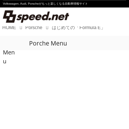
Volkswagen, Audi, Porscheが
もっと楽しくなる自動車情報サイト
HOME
Porsche
はじめての「Formula E」
Volkswagen
Porche Menu
Audi
Men
Porsche
u
Motorsport
Essay