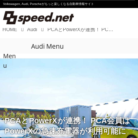
Volkswagen, Audi, Porscheが
もっと楽しくなる自動車情報サイト
HOME
Audi
PCAとPowerXが連携！ PCA会員はPowerXの急速充電器が利用可能に
Volkswagen
Audi Menu
Audi
Men
Porsche
u
Motorsport
Essay
PCAとPowerXが連携！ PCA会員は
PowerXの急速充電器が利用可能に