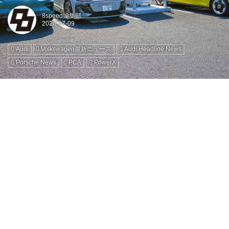
8speed編集部
Audi
Volkswagen最新ニュース
Audi Headline News
Porsche News
PCA
PowerX