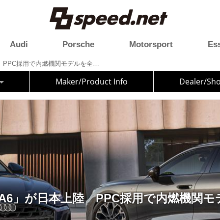
Audi
Porsche
Motorsport
Es
新型「Audi A6」が日本上陸 PPC採用で内燃機関モデルを全面刷新
Maker/Product Info
Dealer/Sh
i A6」が日本上陸 PPC採用で内燃機関