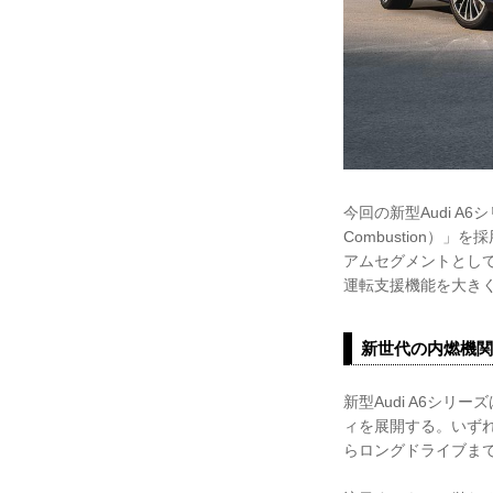
今回の新型Audi A6
Combustion）
アムセグメントとし
運転支援機能を大き
新世代の内燃機関
新型Audi A6シリ
ィを展開する。いず
らロングドライブま