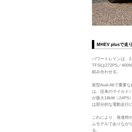
MHEV plusで
パワートレインは、2.
TFSIは272PS／4
組み合わせる。
新型Audi A6で重
は、従来のマイルド
が最大18kW（24
は部分的な電動走行
これにより、発進時
ムモデルでありながら
る。