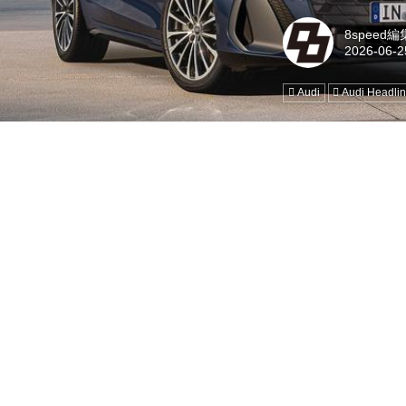
8speed
Audi
Audi Headli