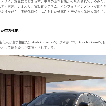
るデザイン変更にとどまらず、車両の基本骨格から刷新されている点だ
ボディ構造、足まわり、電動化システム、インフォテインメントが総合
ありながら、電動化時代にふさわしい効率性とデジタル体験を備えている
る。
現した空力性能
進化点が空力性能だ。Audi A6 SedanではCd値0.23、Audi A6 Avant
デルとして最も優れた数値とされている。