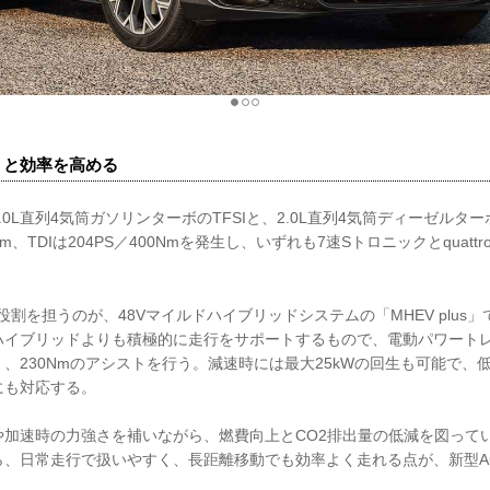
走りと効率を高める
0L直列4気筒ガソリンターボのTFSIと、2.0L直列4気筒ディーゼルター
00Nm、TDIは204PS／400Nmを発生し、いずれも7速Sトロニックとquat
要な役割を担うのが、48Vマイルドハイブリッドシステムの「MHEV plu
ハイブリッドよりも積極的に走行をサポートするもので、電動パワート
PS）、230Nmのアシストを行う。減速時には最大25kWの回生も可能で
にも対応する。
や加速時の力強さを補いながら、燃費向上とCO2排出量の低減を図って
、日常走行で扱いやすく、長距離移動でも効率よく走れる点が、新型Aud