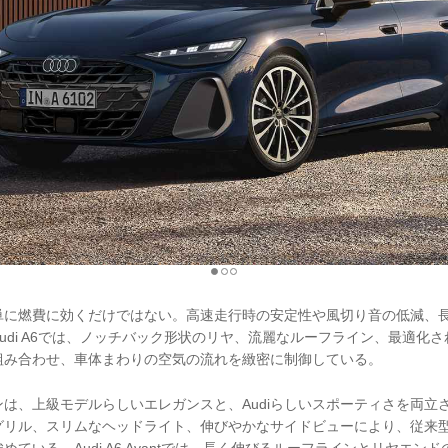
単に燃費に効くだけではない。高速走行時の安定性や風切り音の低減、
udi A6では、ノッチバック形状のリヤ、流麗なルーフライン、最適化
組み合わせ、車体まわりの空気の流れを緻密に制御している。
は、上級モデルらしいエレガンスと、Audiらしいスポーティさを両立
グリル、スリムなヘッドライト、伸びやかなサイドビューにより、従来
ている。Audi A6 Avantでは、長く伸びるルーフラインとリヤエン