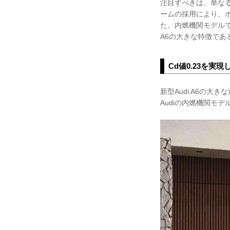
注目すべきは、単な
ームの採用により、
た。内燃機関モデルで
A6の大きな特徴であ
Cd値0.23を実
新型Audi A6の大きな
Audiの内燃機関モ