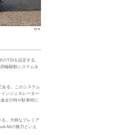
ボのTDIを設定する。
tro四輪駆動システムを
s」である。このシステム
レインジェネレーター
、低速走行時や駐車時に
いる。大柄なプレミア
i A6の魅力といえ