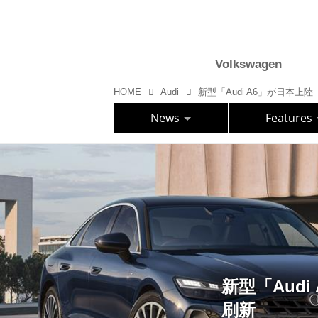
Volkswagen
HOME
Audi
News
Features
新型「Aud
刷新