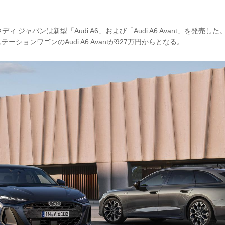
ウディ ジャパンは新型「Audi A6」および「Audi A6 Avant」を発売し
テーションワゴンのAudi A6 Avantが927万円からとなる。