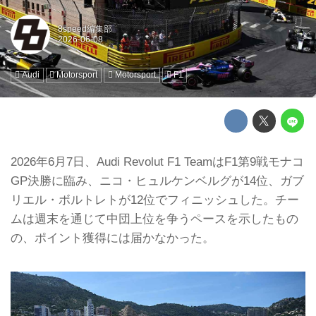
8speed編集部
Audi
Motorsport
Motorsport
F1
2026年6月7日、Audi Revolut F1 TeamはF1第9戦モナコ
GP決勝に臨み、ニコ・ヒュルケンベルグが14位、ガブ
リエル・ボルトレトが12位でフィニッシュした。チー
ムは週末を通じて中団上位を争うペースを示したもの
の、ポイント獲得には届かなかった。