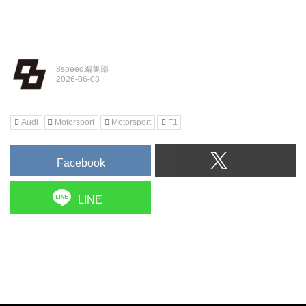
8speed編集部
Audi
Motorsport
Motorsport
F1
Facebook
LINE