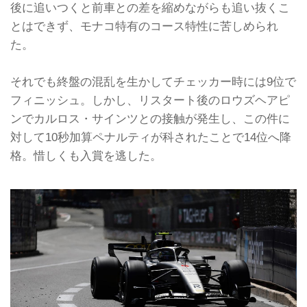
後に追いつくと前車との差を縮めながらも追い抜くこ
とはできず、モナコ特有のコース特性に苦しめられ
た。
それでも終盤の混乱を生かしてチェッカー時には9位で
フィニッシュ。しかし、リスタート後のロウズヘアピ
ンでカルロス・サインツとの接触が発生し、この件に
対して10秒加算ペナルティが科されたことで14位へ降
格。惜しくも入賞を逃した。