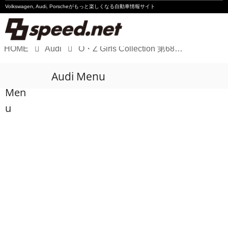
Volkswagen, Audi, Porscheが
もっと楽しくなる自動車情報サイト
HOME
Audi
O・Z Girls Collection 第68弾公開です！
Volkswagen
Audi Menu
Audi
Men
Porsche
u
Motorsport
Essay