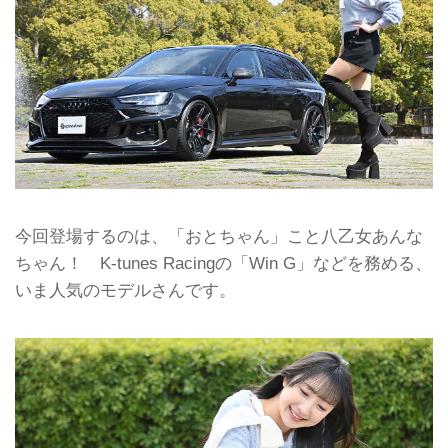
今回登場するのは、「おとちゃん」こと八乙女あんな
ちゃん！ K-tunes Racingの「Win G」などを務める、
いま人気のモデルさんです。