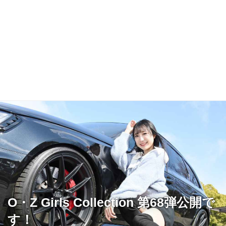
O・Z Girls Collection 第68弾公開で
す！