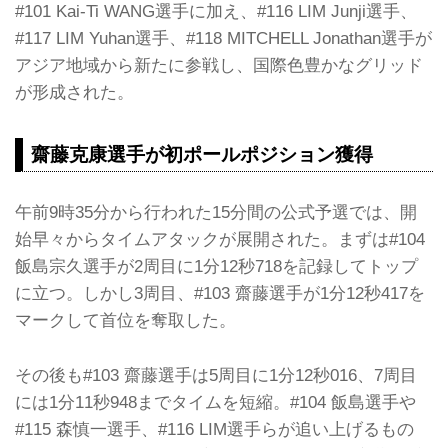
#101 Kai-Ti WANG選手に加え、#116 LIM Junji選手、
#117 LIM Yuhan選手、#118 MITCHELL Jonathan選手が
アジア地域から新たに参戦し、国際色豊かなグリッド
が形成された。
齋藤克康選手が初ポールポジション獲得
午前9時35分から行われた15分間の公式予選では、開
始早々からタイムアタックが展開された。まずは#104
飯島宗久選手が2周目に1分12秒718を記録してトップ
に立つ。しかし3周目、#103 齋藤選手が1分12秒417を
マークして首位を奪取した。
その後も#103 齋藤選手は5周目に1分12秒016、7周目
には1分11秒948までタイムを短縮。#104 飯島選手や
#115 森慎一選手、#116 LIM選手らが追い上げるもの