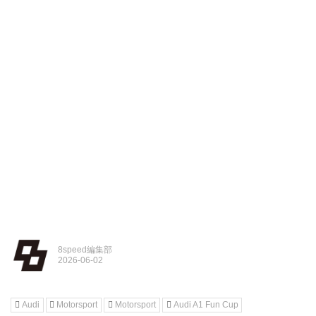
8speed編集部
Audi
Motorsport
Motorsport
Audi A1 Fun Cup