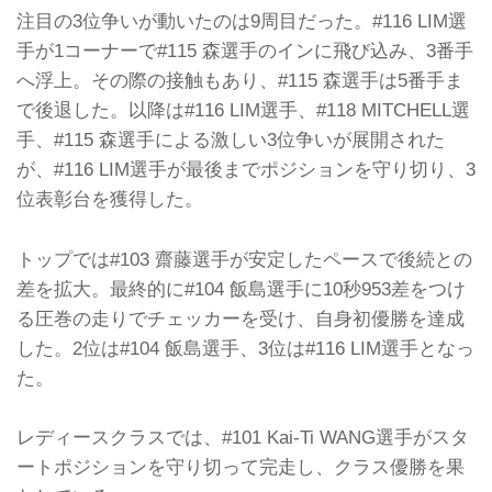
注目の3位争いが動いたのは9周目だった。#116 LIM選
手が1コーナーで#115 森選手のインに飛び込み、3番手
へ浮上。その際の接触もあり、#115 森選手は5番手ま
で後退した。以降は#116 LIM選手、#118 MITCHELL選
手、#115 森選手による激しい3位争いが展開された
が、#116 LIM選手が最後までポジションを守り切り、3
位表彰台を獲得した。
トップでは#103 齋藤選手が安定したペースで後続との
差を拡大。最終的に#104 飯島選手に10秒953差をつけ
る圧巻の走りでチェッカーを受け、自身初優勝を達成
した。2位は#104 飯島選手、3位は#116 LIM選手となっ
た。
レディースクラスでは、#101 Kai-Ti WANG選手がスタ
ートポジションを守り切って完走し、クラス優勝を果