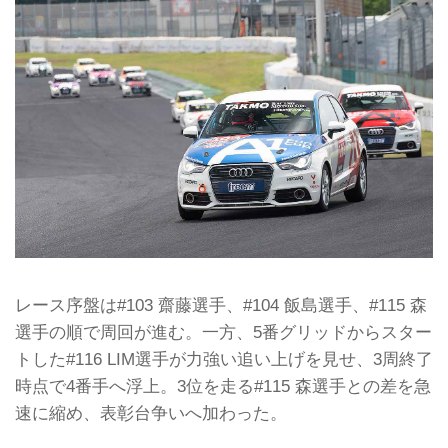
レース序盤は#103 齋藤選手、#104 飯島選手、#115 森
選手の順で周回が進む。一方、5番グリッドからスター
トした#116 LIM選手が力強い追い上げを見せ、3周終了
時点で4番手へ浮上。3位を走る#115 森選手との差を急
速に縮め、表彰台争いへ加わった。