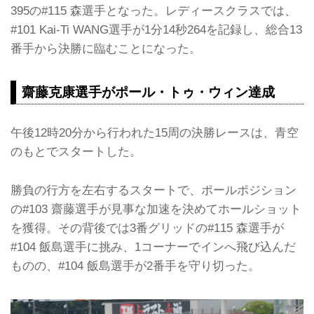
395の#115 森選手となった。レディースクラスでは、
#101 Kai-Ti WANG選手が1分14秒264を記録し、総合13
番手から決勝に臨むことになった。
齋藤克康選手がポール・トゥ・ウィン達成
午後12時20分から行われた15周の決勝レースは、青空
のもとでスタートした。
勝負の行方を左右するスタートで、ポールポジション
の#103 齋藤選手が見事な加速を決めてホールショット
を獲得。その背後では3番グリッドの#115 森選手が
#104 飯島選手に挑み、1コーナーでインへ飛び込んだ
ものの、#104 飯島選手が2番手を守り切った。