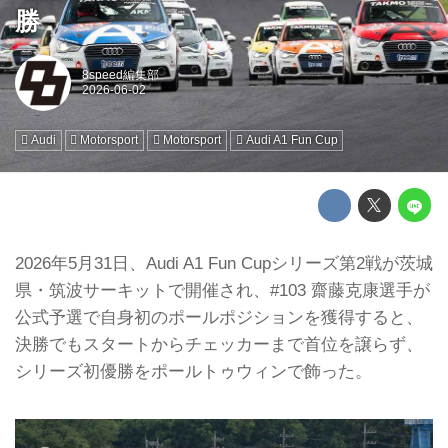
勝
8speed編集部
Audi
Motorsport
Motorsport
Audi A1 Fun Cup
2026年5月31日、Audi A1 Fun Cupシリーズ第2戦が茨城
県・筑波サーキットで開催され、#103 齋藤克康選手が
公式予選で自身初のポールポジションを獲得すると、
決勝でもスタートからチェッカーまで首位を譲らず、
シリーズ初優勝をポールトゥウィンで飾った。