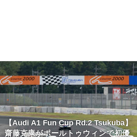
【Audi A1 Fun Cup Rd.2 Tsukuba】
齋藤克康がポールトゥウィンで初優