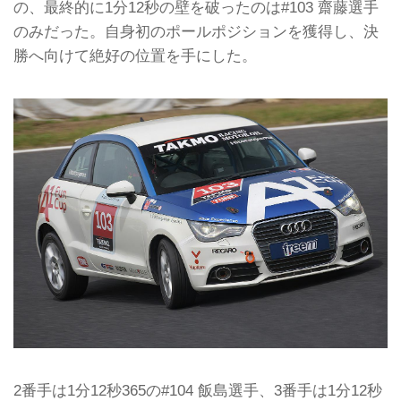
の、最終的に1分12秒の壁を破ったのは#103 齋藤選手
のみだった。自身初のポールポジションを獲得し、決
勝へ向けて絶好の位置を手にした。
2番手は1分12秒365の#104 飯島選手、3番手は1分12秒