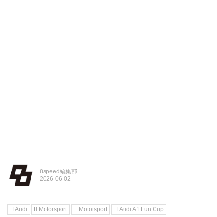
8speed編集部
Audi
Motorsport
Motorsport
Audi A1 Fun Cup