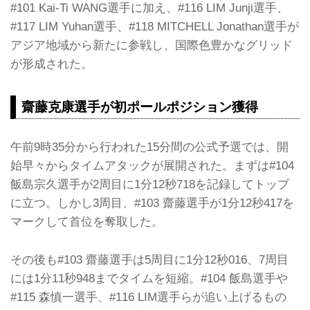
#101 Kai-Ti WANG選手に加え、#116 LIM Junji選手、
#117 LIM Yuhan選手、#118 MITCHELL Jonathan選手が
アジア地域から新たに参戦し、国際色豊かなグリッド
が形成された。
齋藤克康選手が初ポールポジション獲得
午前9時35分から行われた15分間の公式予選では、開
始早々からタイムアタックが展開された。まずは#104
飯島宗久選手が2周目に1分12秒718を記録してトップ
に立つ。しかし3周目、#103 齋藤選手が1分12秒417を
マークして首位を奪取した。
その後も#103 齋藤選手は5周目に1分12秒016、7周目
には1分11秒948までタイムを短縮。#104 飯島選手や
#115 森慎一選手、#116 LIM選手らが追い上げるもの