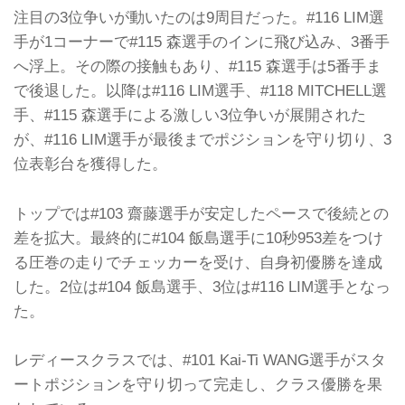
注目の3位争いが動いたのは9周目だった。#116 LIM選
手が1コーナーで#115 森選手のインに飛び込み、3番手
へ浮上。その際の接触もあり、#115 森選手は5番手ま
で後退した。以降は#116 LIM選手、#118 MITCHELL選
手、#115 森選手による激しい3位争いが展開された
が、#116 LIM選手が最後までポジションを守り切り、3
位表彰台を獲得した。
トップでは#103 齋藤選手が安定したペースで後続との
差を拡大。最終的に#104 飯島選手に10秒953差をつけ
る圧巻の走りでチェッカーを受け、自身初優勝を達成
した。2位は#104 飯島選手、3位は#116 LIM選手となっ
た。
レディースクラスでは、#101 Kai-Ti WANG選手がスタ
ートポジションを守り切って完走し、クラス優勝を果