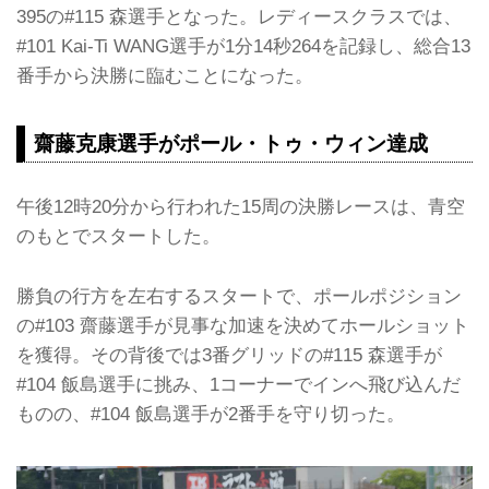
395の#115 森選手となった。レディースクラスでは、
#101 Kai-Ti WANG選手が1分14秒264を記録し、総合13
番手から決勝に臨むことになった。
齋藤克康選手がポール・トゥ・ウィン達成
午後12時20分から行われた15周の決勝レースは、青空
のもとでスタートした。
勝負の行方を左右するスタートで、ポールポジション
の#103 齋藤選手が見事な加速を決めてホールショット
を獲得。その背後では3番グリッドの#115 森選手が
#104 飯島選手に挑み、1コーナーでインへ飛び込んだ
ものの、#104 飯島選手が2番手を守り切った。