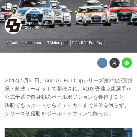
勝
8speed編集部
Audi
Motorsport
Motorsport
Audi A1 Fun Cup
2026年5月31日、Audi A1 Fun Cupシリーズ第2戦が茨城
県・筑波サーキットで開催され、#103 齋藤克康選手が
公式予選で自身初のポールポジションを獲得すると、
決勝でもスタートからチェッカーまで首位を譲らず、
シリーズ初優勝をポールトゥウィンで飾った。