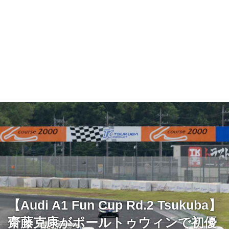
【Audi A1 Fun Cup Rd.2 Tsukuba】
齋藤克康がポールトゥウィンで初優