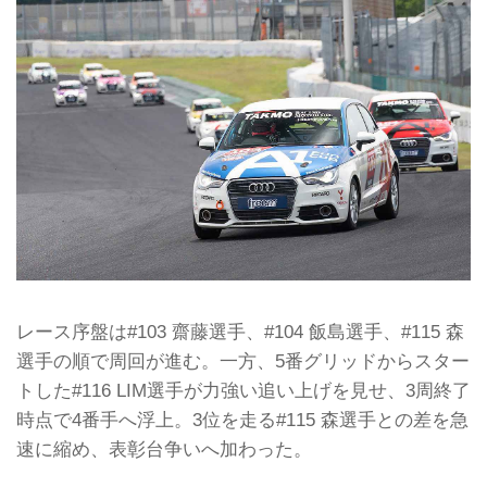
レース序盤は#103 齋藤選手、#104 飯島選手、#115 森
選手の順で周回が進む。一方、5番グリッドからスター
トした#116 LIM選手が力強い追い上げを見せ、3周終了
時点で4番手へ浮上。3位を走る#115 森選手との差を急
速に縮め、表彰台争いへ加わった。