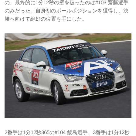
の、最終的に1分12秒の壁を破ったのは#103 齋藤選手
のみだった。自身初のポールポジションを獲得し、決
勝へ向けて絶好の位置を手にした。
2番手は1分12秒365の#104 飯島選手、3番手は1分12秒