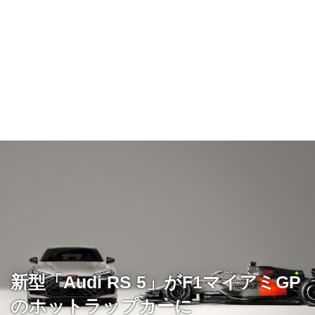
新型「Audi RS 5」がF1マイアミGP
のホットラップカーに