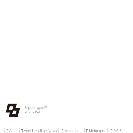
8speed編集部
Audi
Audi Headline News
Motorsport
Motorsport
RS 5