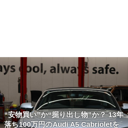
“安物買い”か“掘り出し物”か？ 13年
落ち100万円のAudi A5 Cabrioletを