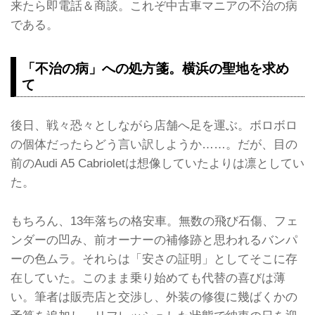
来たら即電話＆商談。これぞ中古車マニアの不治の病
である。
「不治の病」への処方箋。横浜の聖地を求め
て
後日、戦々恐々としながら店舗へ足を運ぶ。ボロボロ
の個体だったらどう言い訳しようか……。だが、目の
前のAudi A5 Cabrioletは想像していたよりは凛としてい
た。
もちろん、13年落ちの格安車。無数の飛び石傷、フェ
ンダーの凹み、前オーナーの補修跡と思われるバンパ
ーの色ムラ。それらは「安さの証明」としてそこに存
在していた。このまま乗り始めても代替の喜びは薄
い。筆者は販売店と交渉し、外装の修復に幾ばくかの