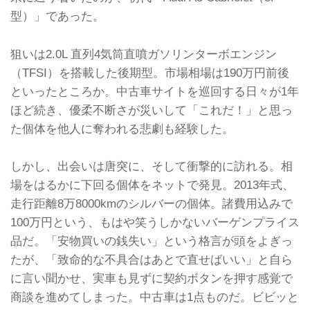
型）」であった。
狙いは2.0L 直列4気筒直噴ガソリンターボエンジン
（TFSI）を搭載した後期型。市場相場は190万円前後
といったところか。中古車サイトを巡回する日々が1年
ほど続き、優柔不断さが災いして「これだ！」と思っ
た個体を他人に奪われる悲劇も経験した。
しかし、出会いは唐突に、そして衝撃的に訪れる。相
場をはるかに下回る個体をネットで発見。2013年式、
走行距離8万8000kmのシルバーの個体。諸費用込みで
100万円という、もはや笑うしかないバーゲンプライス
品だ。「安物買いの銭失い」という格言が頭をよぎっ
たが、「致命的な不具合はあとで直せばいい」と自ら
に言い聞かせ、実車も見ずに契約ボタンを押す感覚で
商談を進めてしまった。中古車は1点ものだ。ビビッと