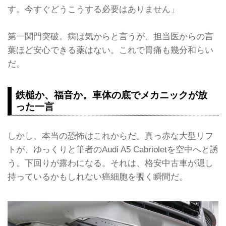
す。今すぐどうこうする必要はありません」
第一関門突破。病は気からと言うが、担当医からの言
葉ほど安心できる薬はない。これで胃痛も幾分和らい
だ。
鉄槌か、福音か。車体の底でメカニックが放
った一言
しかし、本当の恐怖はこれからだ。真っ赤な大型リフ
トが、ゆっくりと筆者のAudi A5 Cabrioletを空中へと誘
う。下回りが露わになる。それは、格安中古車が隠し
持っているかもしれない癌細胞を覗く瞬間だ。