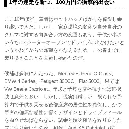
1年の迷走を断つ、100万円の衝撃的出会い
ここ10年ほど、筆者はホットハッチばかりを偏愛し乗
り継いできた。しかし、家庭環境の変化や自分自身の
クルマに対する向き合い方の変遷もあり、子供が小さ
いうちに4シーターオープンでドライブに出かけたいと
いうかねてからの願望をかなえるため、この春までに
乗り換えることを画策し始めたのだ。
候補は多岐にわたった。Mercedes-Benz C-Class、
BMW 4 Series、Peugeot 308CC、Fiat 500C、果ては
VW Beetle Cabriolet。年式と予算を度外視すれば選択
肢は意外と多い。しかし、現実は厳しい。限られた予
算内で子供を乗せる後部座席の居住性を確保し、かつ
筆者の偏屈な感性に響くデザインとドライブフィール
を両立せねばならない。試乗と現物確認を繰り返した
末に辿り着いたのが、初代「Audi A5 Cabriolet（8F