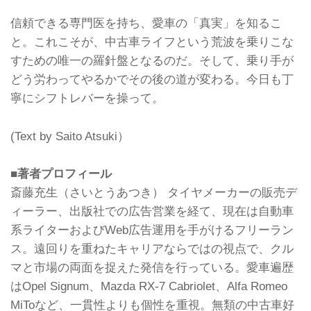
信頼できる専門医を持ち、愛車の「真実」を知るこ
と。これこそが、中古車ライフという荒波を乗りこな
すための唯一の羅針盤となるのだ。そして、乗り手が
どう労わってやるかでその後の道が変わる。今日も丁
寧にシフトレバーを操って。
(Text by Saito Atsuki）
■著者プロフィール
斎藤充生（さいとうあつき） タイヤメーカーの販売デ
ィーラー、出版社での広告営業を経て、現在は自動車
系ライターおよびWeb広告運用を手がけるフリーラン
ス。遠回りを重ねたキャリアならではの視点で、クル
マと市場の両面を捉えた発信を行っている。愛車遍歴
はOpel Signum、Mazda RX-7 Cabriolet、Alfa Romeo
MiToなど、一貫性よりも個性を重視。無類の中古車好