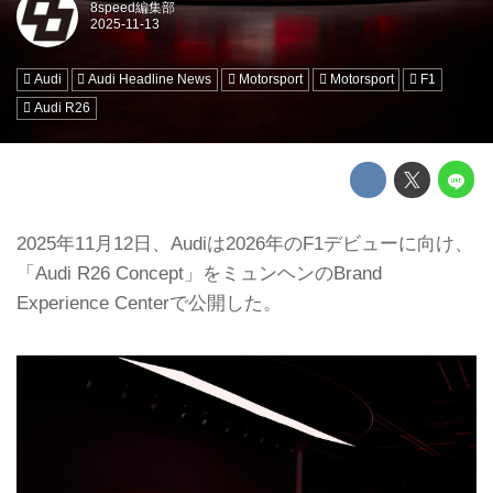
8speed編集部
Audi
Audi Headline News
Motorsport
Motorsport
F1
Audi R26
2025年11月12日、Audiは2026年のF1デビューに向け、
「Audi R26 Concept」をミュンヘンのBrand
Experience Centerで公開した。