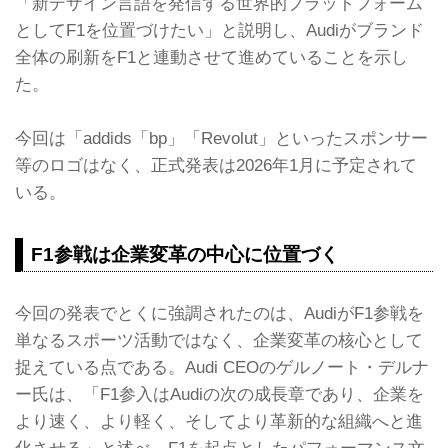
「新デザイン言語を発信する世界的プラットフォーム
としてF1を位置づけたい」と説明し、Audiがブランド
全体の刷新をF1と連動させて進めていることを示し
た。
今回は「addids「bp」「Revolut」といったスポンサー
等のロゴはなく、正式発表は2026年1月に予定されて
いる。
F1参戦は企業変革の中心に位置づく
今回の発表でとくに強調されたのは、AudiがF1参戦を
単なるスポーツ活動ではなく、企業変革の核心として
捉えている点である。Audi CEOのゲルノート・デルナ
ー氏は、「F1参入はAudiの次の成長章であり、企業を
より速く、より軽く、そしてより革新的な組織へと進
化させる」と述べ、F1を起点としたパフォーマンス文