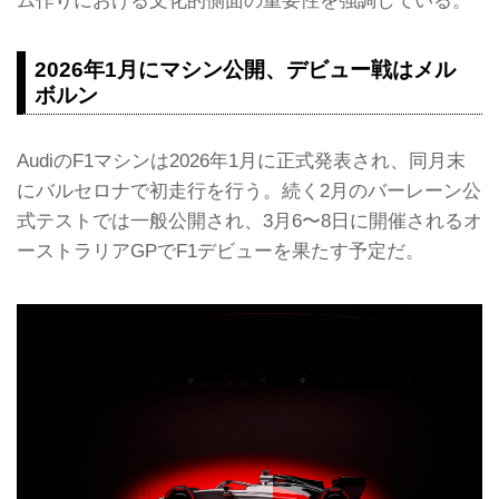
ム作りにおける文化的側面の重要性を強調している。
2026年1月にマシン公開、デビュー戦はメル
ボルン
AudiのF1マシンは2026年1月に正式発表され、同月末
にバルセロナで初走行を行う。続く2月のバーレーン公
式テストでは一般公開され、3月6〜8日に開催されるオ
ーストラリアGPでF1デビューを果たす予定だ。