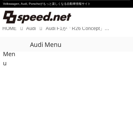
Volkswagen, Audi, Porscheが
もっと楽しくなる自動車情報サイト
HOME
Audi
Audi F1が「R26 Concept」を公開
Volkswagen
Audi Menu
Audi
Men
Porsche
u
Motorsport
Essay