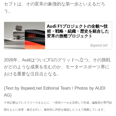
セプトは、その変革の象徴的な第一歩といえるだろ
う。
Audi F1プロジェクトの全貌〜技
術・戦略・組織・歴史を統合した
変革の旗艦プロジェクト
Audiが2026年のFIA F1世界選手権に初
8speed.net
めてワークス体制で参戦する。このニ
ュースは自動車業界に少なからぬ衝撃
を与えたが、その背景には単なるモー
2026年、AudiはついにF1のグリッドへ立つ。その挑戦
タースポーツ活動の拡張ではないこと
がどのような成果を生むのか、モータースポーツ界に
が見えてくる。
おける重要な注目点となる。
Audiは今回のF1参戦を、技術開発やブ
ランド戦略だけでなく、企業文化その
ものを変革するための“旗艦プロジェク
(Text by 8speed.net Editorial Team / Photos by AUDI
ト”として位置づけている。耐久レー
ス、WRC、DTMなど長いモータース
AG)
ポーツ史を持つAudiがなぜいまF1なの
※本記事はプレスリリースをもとに、一部AIツールを活用して作成。編集部が専門知
か。そしてどのような準備を整え、ど
のような世界観を描きながら2026年を
識をもとに加筆・修正を行い、最終的に内容を確認したうえで掲載しています。
迎...