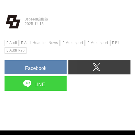
8speed編集部
Audi
Audi Headline News
Motorsport
Motorsport
F1
Audi R26
Facebook
LINE