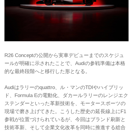
R26 Conceptの公開から実車デビューまでのスケジュ
ールが明確に示されたことで、Audiの参戦準備は本格
的な最終段階へと移行した形となる。
Audiはラリーのquattro、ル・マンのTDIやハイブリッ
ド、Formula Eの電動化、ダカールラリーのレンジエク
ステンダーといった革新技術を、モータースポーツの
現場で磨き上げてきた。こうした歴史の延長線上にF1
参戦が位置づけられているが、今回はブランド刷新と
技術革新、そして企業文化改革を同時に推進する総合