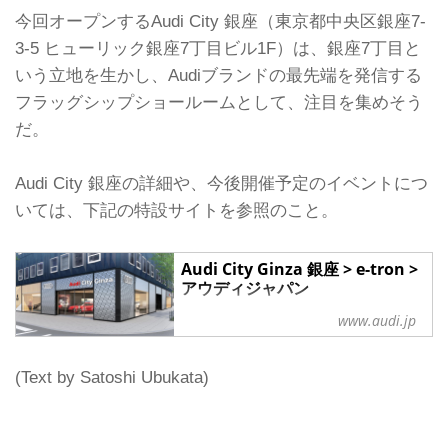
今回オープンするAudi City 銀座（東京都中央区銀座7-
3-5 ヒューリック銀座7丁目ビル1F）は、銀座7丁目と
いう立地を生かし、Audiブランドの最先端を発信する
フラッグシップショールームとして、注目を集めそう
だ。
Audi City 銀座の詳細や、今後開催予定のイベントにつ
いては、下記の特設サイトを参照のこと。
Audi City Ginza 銀座 > e-tron >
アウディジャパン
2024年12月7日、アウディ初のブラン
www.audi.jp
ドライトハウス「Audi City Ginza」が
オープンします。銀座というトレンド
の中心地から、アウディが提供するプ
(Text by Satoshi Ubukata)
レミアムな体験と最先端技術、最新情
報をお届けします。