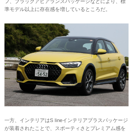
Audi A1 citycarverは、Audi A1
フ、ブラックアピアランスパッケージなどにより、標
Sportbackをベースに、最低地上高を
準モデル以上に存在感を増しているところだ。
40mmアップするとともに、コントラ
ストカラーのホイールアーチモールや
専用17インチアルミホイールを施すこ
とでオフロードのイメージを高めたモ
デル。さらに、コントラストルーフや
ブラックアピアランスパッケージを装
着している。
...
一方、インテリアはS lineインテリアプラスパッケージ
が装着されたことで、スポーティさとプレミアム感を