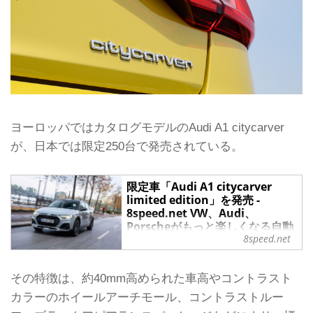
ヨーロッパではカタログモデルのAudi A1 citycarver
が、日本では限定250台で発売されている。
限定車「Audi A1 citycarver
limited edition」を発売 -
8speed.net VW、Audi、
Porscheがもっと楽しくなる自動
8speed.net
車情報サイト
2020年11月24日、アウディ ジャパン
は、SUVテイストのクロスオーバー
その特徴は、約40mm高められた車高やコントラスト
「Audi A1 citycarver limited
カラーのホイールアーチモール、コントラストルー
edition」を同日より限定販売する。