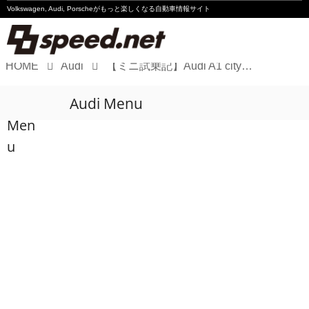
Volkswagen, Audi, Porscheが
もっと楽しくなる自動車情報サイト
HOME
Audi
【ミニ試乗記】Audi A1 citycarver limited edition
Volkswagen
Audi Menu
Audi
Men
Porsche
u
Motorsport
Essay