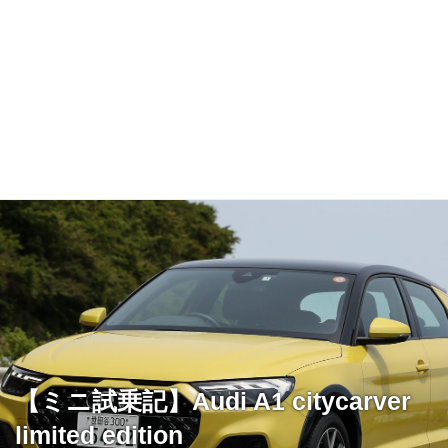
【ミニ試乗記】Audi A1 citycarver
limited edition