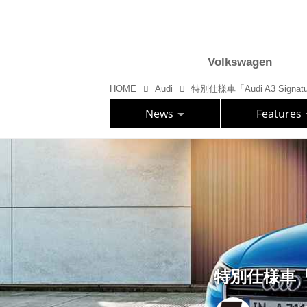
Volkswagen
HOME
Audi
特別仕様車「Audi A3 Signatu
News
Features
特別仕様車「Au