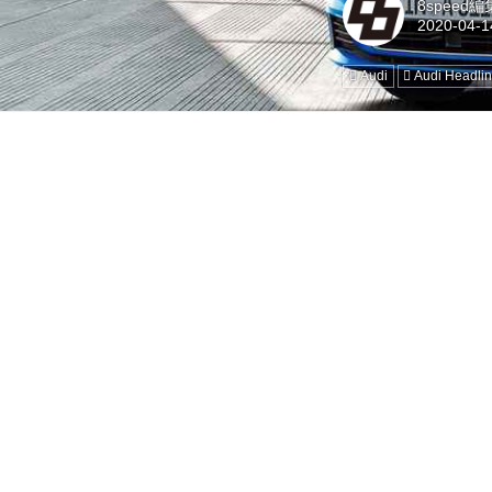
8speed
Audi
Audi Headli