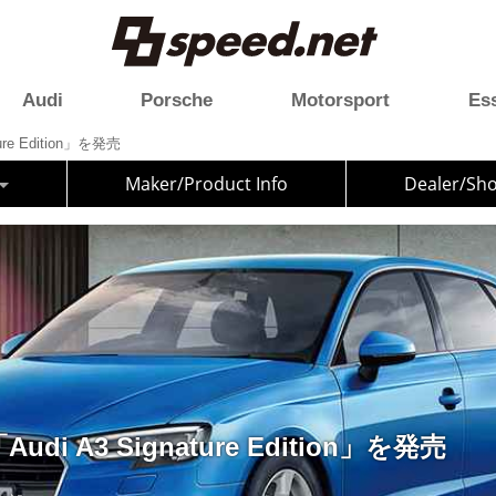
Audi
Porsche
Motorsport
Es
re Edition」を発売
Maker/Product Info
Dealer/Sh
di A3 Signature Edition」を発売