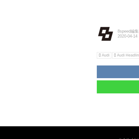
8speed編
Audi
Audi Headli