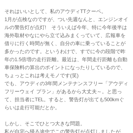
それはいいとして、私のアウディTTクーペ。
1月が点検なのですが、つい先週なんと、エンジンオイ
ルの警告灯が点灯! そういえば今年、特に今年後半は
海外取材やなにやら立て込みまくっていて、広報車を
借りに行く時間が無く、自分の車に乗っていることが
多かったのです。というわけで、すでに今の段階で昨
年の1.5倍増の走行距離。最近は、年間走行距離も自動
車保険料の算出のポイントになったりしているので、
ちょっとこれは考えモノです(笑)
でも、アウディの3年間メンテナンスフリー「アウディ
フリーウェイ プラン」があるから大丈夫～。と思っ
て、担当者にTEL。すると、警告灯が出ても500kmぐ
らいは走行可能だとか。
しかし、そこでひとつ大きな問題。
私が自宅へ帰る途中でこの警告灯が点灯しましたが、