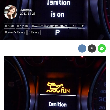
吉田由美
Audi
a yumi
吉田由美のquattro drive!
oil
tt
Yumi's Essay
Essay