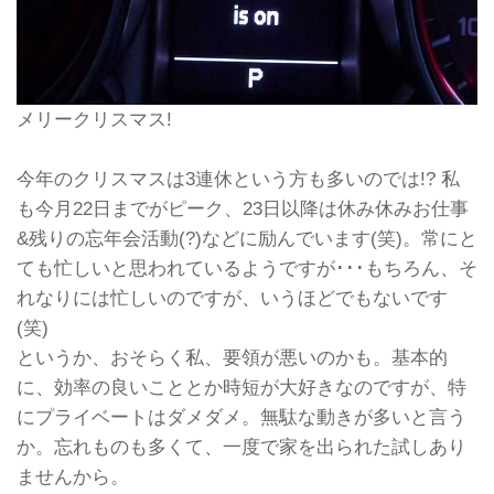
メリークリスマス!
今年のクリスマスは3連休という方も多いのでは!? 私
も今月22日までがピーク、23日以降は休み休みお仕事
&残りの忘年会活動(?)などに励んでいます(笑)。常にと
ても忙しいと思われているようですが･･･もちろん、そ
れなりには忙しいのですが、いうほどでもないです
(笑)
というか、おそらく私、要領が悪いのかも。基本的
に、効率の良いこととか時短が大好きなのですが、特
にプライベートはダメダメ。無駄な動きが多いと言う
か。忘れものも多くて、一度で家を出られた試しあり
ませんから。