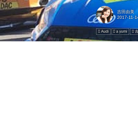
吉田由美
Audi
a yumi
吉