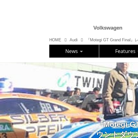
Volkswagen
HOME
Audi
News
Features
『Motegi
ウントダウ