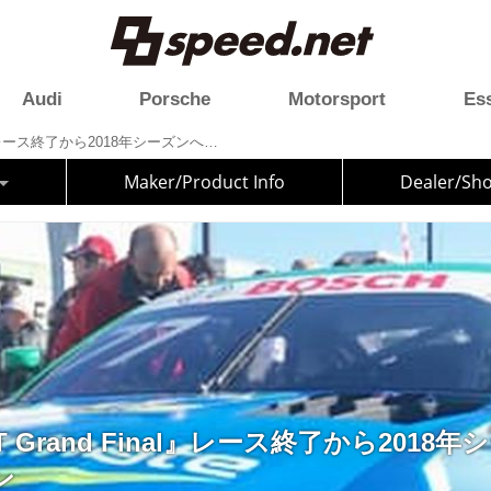
Audi
Porsche
Motorsport
Es
『Motegi GT Grand Final』レース終了から2018年シーズンへカウントダウン
Maker/Product Info
Dealer/Sh
 GT Grand Final』レース終了から201
ン