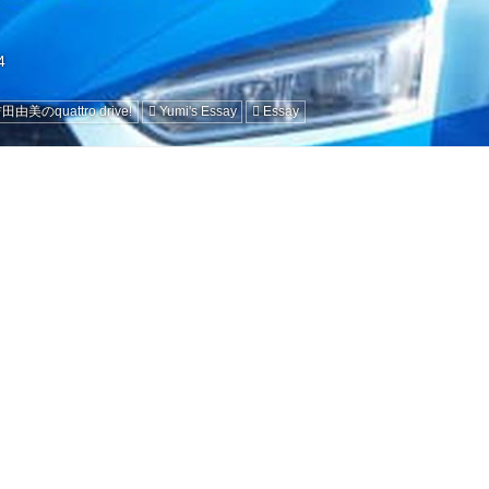
田由美のquattro drive!
Yumi's Essay
Essay