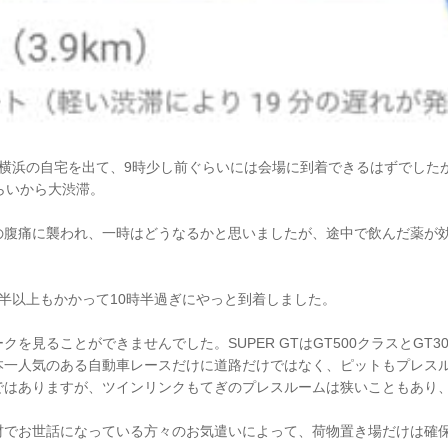
に横浜の自宅を出て、9時少し前ぐらいには会場に到着できるはずでした
らいから大渋滞。
の腹痛に襲われ、一時はどうなるかと思いましたが、途中で飲んだ薬が
半以上もかかって10時半過ぎにやっと到着しました。
クを見ることができませんでした。SUPER GTはGT500クラスとGT3
本一人気のある自動車レースだけに道路だけではなく、ピットもプレス
ではありますが、ツインリンクもてぎのプレスルームは狭いこともあり
材でお世話になっている方々のお気遣いによって、荷物置き場だけは確