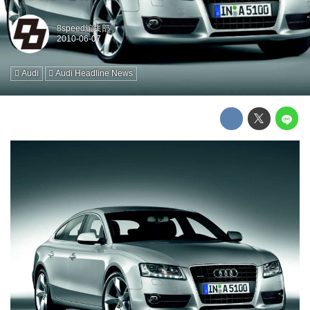
8speed編集部
Audi
Audi Headline News