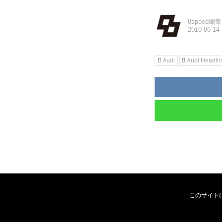
8speed編
Audi
Audi Headli
このサイト