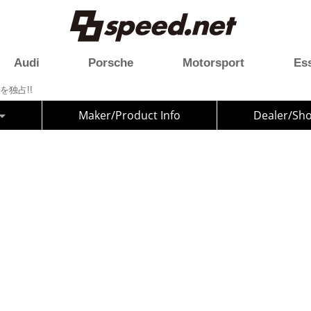
Audi
Porsche
Motorsport
Es
独占!!
Maker/Product Info
Dealer/Sh