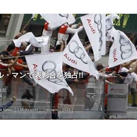
ル・マンで表彰台を独占!!
編集部
ne News
Motorsport
lemans
r15