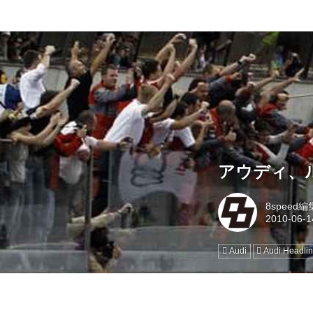
アウディ、
8speed
Audi
Audi Headli