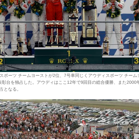
スポーツ チームヨーストが2位、7号車同じくアウディスポーツ チーム
表彰台を独占した。アウディはここ12年で9回目の総合優勝、また2000年、
占となる。