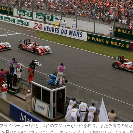
、プライベーター1台と、4台のプジョーが上位を独占。また予選での速
さを見せたのはアウディだった。エンジンブローで崩れていくプジョー