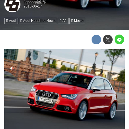
8speed編集部
Audi
Audi Headline News
A1
Movie