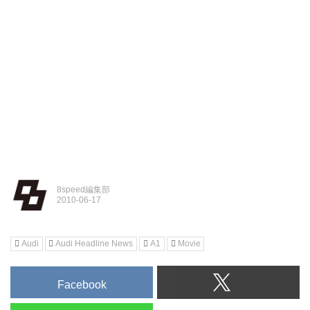
8speed編集部
Audi
Audi Headline News
A1
Movie
Facebook