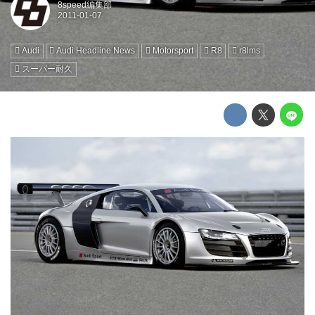
8speed編集部
Audi
Audi Headline News
Motorsport
R8
r8lms
スーパー耐久