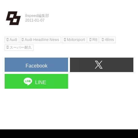
8speed編集部
Audi
Audi Headline News
Motorsport
R8
r8lms
スーパー耐久
Facebook
LINE