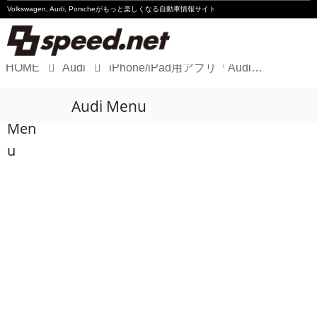
Volkswagen, Audi, Porscheが
もっと楽しくなる自動車情報サイト
HOME
Audi
iPhone/iPad用アプリ「Audi MediaKiosk」提供開始
Volkswagen
Audi Menu
Audi
Men
Porsche
u
Motorsport
Essay