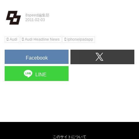
8speed編集部
Audi
Audi Headline News
iphoneipadapp
Facebook
LINE
このサイトについて