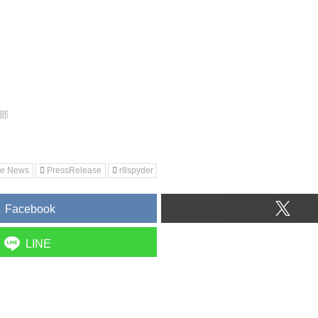
集部
ne News
PressRelease
r8spyder
Facebook
LINE