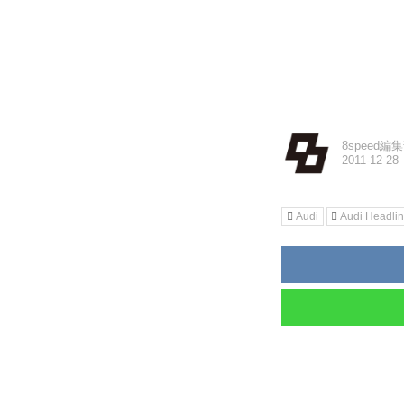
8speed編
Audi
Audi Headli