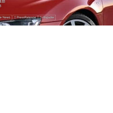
編集部
ne News
PressRelease
r8spyder