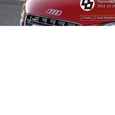
8speed
Audi
Audi Headli