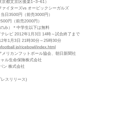
東京都文京区後楽1−3−61）
学ファイターズvs オービックシーガルズ
当日3500円（前売3000円）
500円（前売2000円）
券のみ）＊中学生以下は無料
育テレビ 2012年1月3日 14時～試合終了まで
2年1月3日 21時30分～25時30分
football.jp/ricebowl/index.html
日本アメリカンフットボール協会、朝日新聞社
ンシャル生命保険株式会社
ャパン 株式会社
プレスリリース)