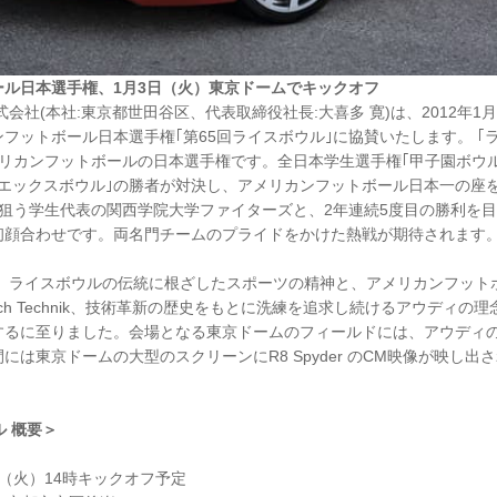
ール日本選手権、1月3日（火）東京ドームでキックオフ
式会社(本社:東京都世田谷区、代表取締役社長:大喜多 寛)は、2012年1
フットボール日本選手権｢第65回ライスボウル｣に協賛いたします。 ｢
メリカンフットボールの日本選手権です。全日本学生選手権｢甲子園ボウ
エックスボウル｣の勝者が対決し、アメリカンフットボール日本一の座を
を狙う学生代表の関西学院大学ファイターズと、2年連続5度目の勝利を
初顔合わせです。両名門チームのプライドをかけた熱戦が期待されます
は、ライスボウルの伝統に根ざしたスポーツの精神と、アメリカンフット
g durch Technik、技術革新の歴史をもとに洗練を追求し続けるアウディ
するに至りました。会場となる東京ドームのフィールドには、アウディ
には東京ドームの大型のスクリーンにR8 Spyder のCM映像が映し出
ル 概要＞
月3日（火）14時キックオフ予定