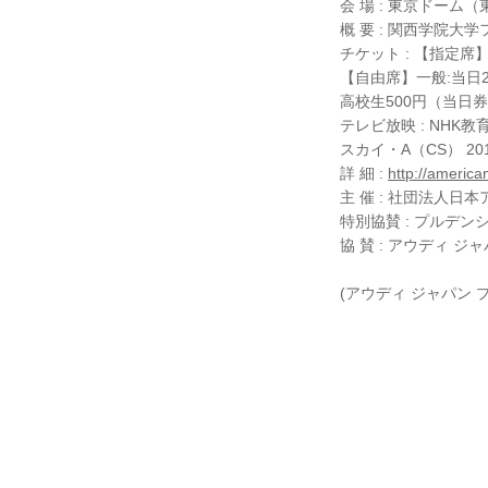
会 場 : 東京ドーム（
概 要 : 関西学院大
チケット : 【指定席】
【自由席】一般:当日2
高校生500円（当日
テレビ放映 : NHK教
スカイ・A（CS） 201
詳 細 :
http://american
主 催 : 社団法人
特別協賛 : プルデ
協 賛 : アウディ ジ
(アウディ ジャパン 