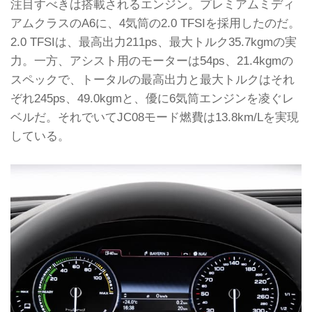
注目すべきは搭載されるエンジン。プレミアムミディ
アムクラスのA6に、4気筒の2.0 TFSIを採用したのだ。
2.0 TFSIは、最高出力211ps、最大トルク35.7kgmの実
力。一方、アシスト用のモーターは54ps、21.4kgmの
スペックで、トータルの最高出力と最大トルクはそれ
ぞれ245ps、49.0kgmと、優に6気筒エンジンを凌ぐレ
ベルだ。それでいてJC08モード燃費は13.8km/Lを実現
している。