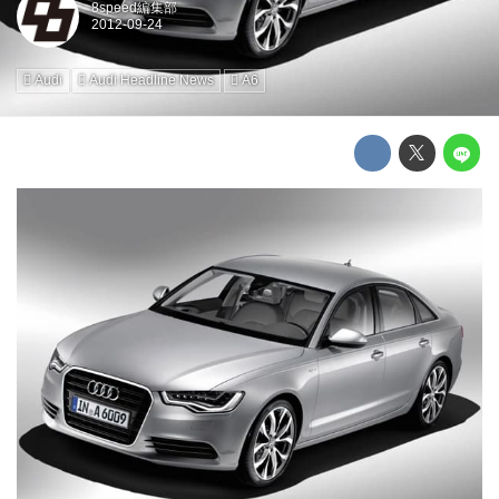
8speed編集部
Audi
Audi Headline News
A6