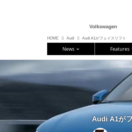
Volkswagen
HOME
Audi
Audi A1がフェイスリフト
News
Features
Audi A1