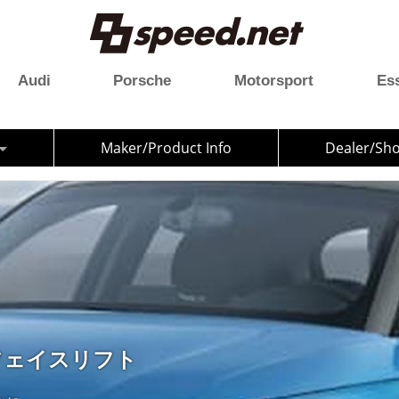
Audi
Porsche
Motorsport
Es
Maker/Product Info
Dealer/Sh
がフェイスリフト