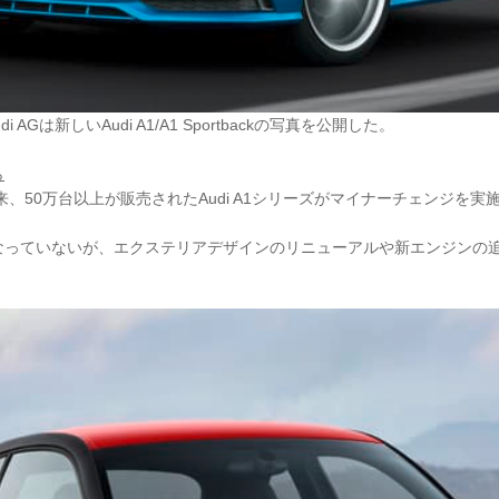
di AGは新しいAudi A1/A1 Sportbackの写真を公開した。
ら
来、50万台以上が販売されたAudi A1シリーズがマイナーチェンジを実
なっていないが、エクステリアデザインのリニューアルや新エンジンの