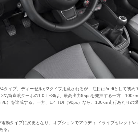
4タイプ、ディーゼルが2タイプ用意されるが、注目はAudiとして初め
気筒直噴ターボの1.0 TFSIは、最高出力95psを発揮する一方、100
3km/L）を達成する。一方、1.4 TDI（90ps）なら、100km走行あたりの
が電動タイプに変更となり、オプションでアウディ ドライブセレクトや
である。