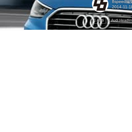
8speed
Audi
Audi Headli