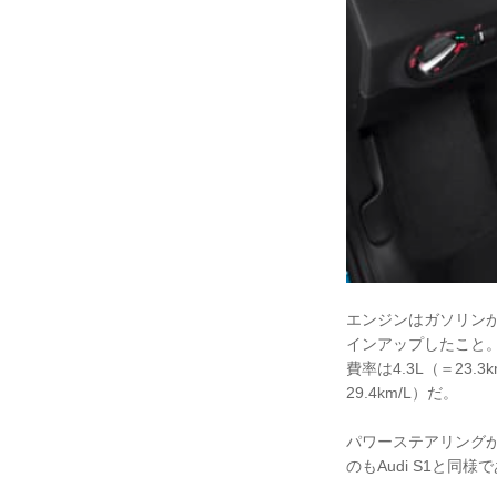
エンジンはガソリンが
インアップしたこと。3
費率は4.3L（＝23.
29.4km/L）だ。
パワーステアリング
のもAudi S1と同様