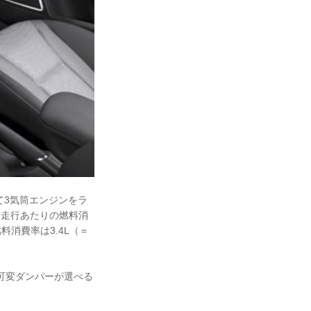
て3気筒エンジンをラ
km走行あたりの燃料消
燃料消費率は3.4L（＝
可変ダンパーが選べる