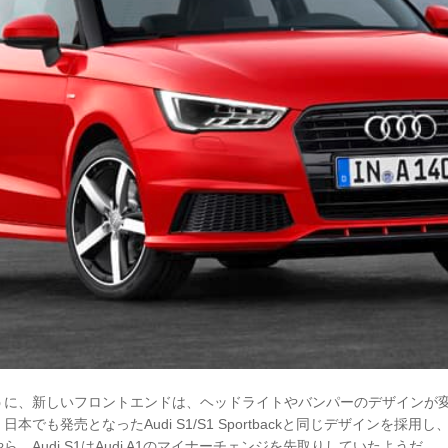
うに、新しいフロントエンドは、ヘッドライトやバンパーのデザインが
本でも発売となったAudi S1/S1 Sportbackと同じデザインを採用
、Audi S1はAudi A1のマイナーチェンジを先取りしていたようだ。