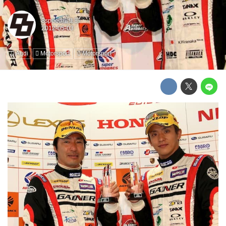
8speed編集部
Audi
Motorsport
Motorsport