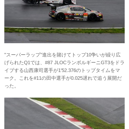
"スーパーラップ"進出を賭けてトップ10争いが繰り広
げられたQ1では、#87 JLOCランボルギーニGT3をドラ
イブする山西康司選手が1'52.376のトップタイムをマ
ーク。これを#11の田中選手が0.025遅れで追う展開だ
った。