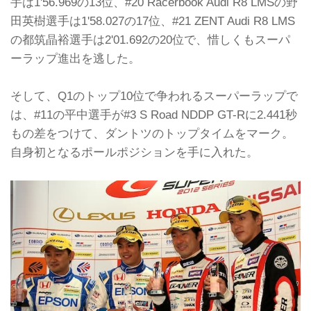
手は1'56.969の13位、#20 Racerbook Audi R8 LMSの野
田英樹選手は1'58.027の17位、#21 ZENT Audi R8 LMS
の都筑晶裕選手は2'01.692の20位で、惜しくもスーパ
ーラップ進出を逃した。
そして、Q1のトップ10位で争われるスーパーラップで
は、#11の平中選手が#3 S Road NDDP GT-Rに2.441秒
もの差をつけて、ダントツのトップタイムをマーク。
自身初となるポールポジションを手に入れた。