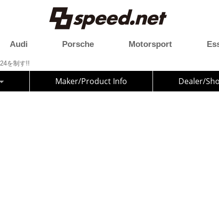
Audi
Porsche
Motorsport
Es
24を制す!!
Maker/Product Info
Dealer/Sh