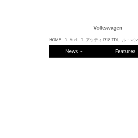
Volkswagen
HOME
Audi
アウディ R18 TDI、ル・マン
News
Features