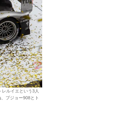
トレルイエという3人
、プジョー908とト