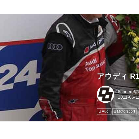
アウディ R1
8speed
Audi
Motorsport