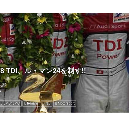
8 TDI、ル・マン24を制す!!
編集部
LMS/ILMC
lemans
r18
Motorsport