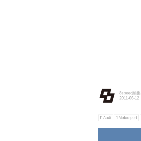
8speed編
Audi
Motorsport