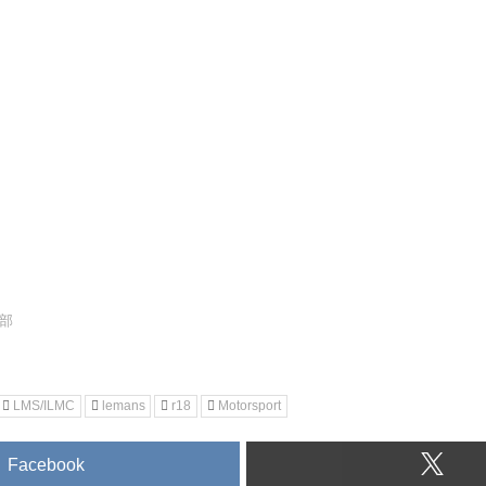
集部
LMS/ILMC
lemans
r18
Motorsport
Facebook