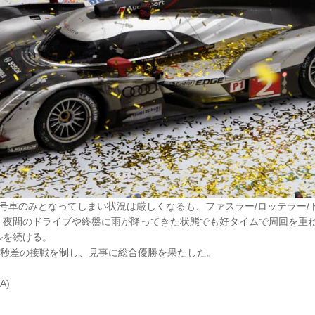
号車のみとなってしまい状況は厳しくなるも、ファスラー/ロッテラー/
、夜間のドライブや終盤に雨が降ってきた状態でも好タイムで周回を重ね
ルを続ける。
数秒差の接戦を制し、見事に総合優勝を果たした。
A)