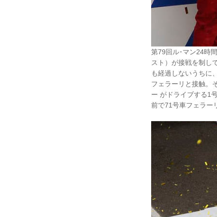
第79回ル･マン24
スト）が接戦を制して
も経過しないうちに、
フェラーリと接触。そ
ー がドライブする1
前で71号車フェラ