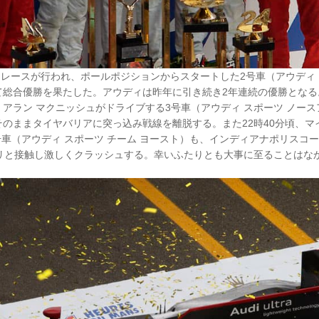
時間レースが行われ、ポールポジションからスタートした2号車（アウディ 
総合優勝を果たした。アウディは昨年に引き続き2年連続の優勝となる
アラン マクニッシュがドライブする3号車（アウディ スポーツ ノース
のままタイヤバリアに突っ込み戦線を離脱する。また22時40分頃、マ
号車（アウディ スポーツ チーム ヨースト）も、インディアナポリスコ
ーリと接触し激しくクラッシュする。幸いふたりとも大事に至ることはな