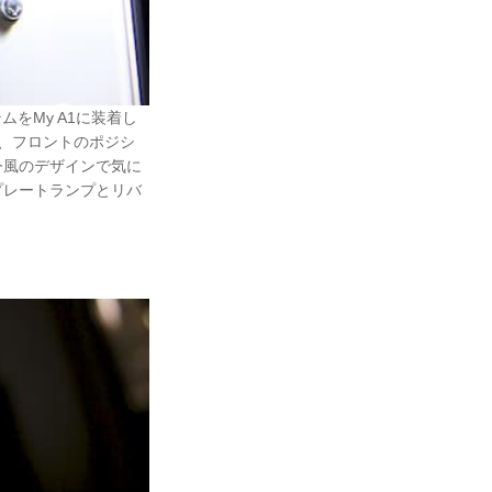
をMy A1に装着し
ば、フロントのポジシ
今風のデザインで気に
プレートランプとリバ