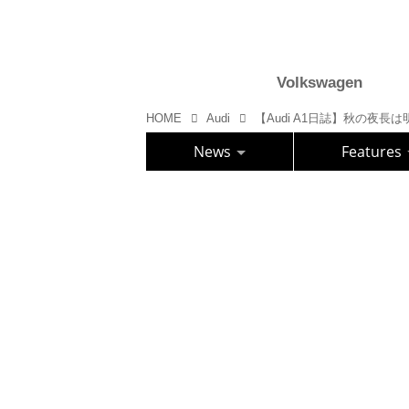
Volkswagen
HOME
Audi
【Audi A1日誌】秋の夜長
News
Features