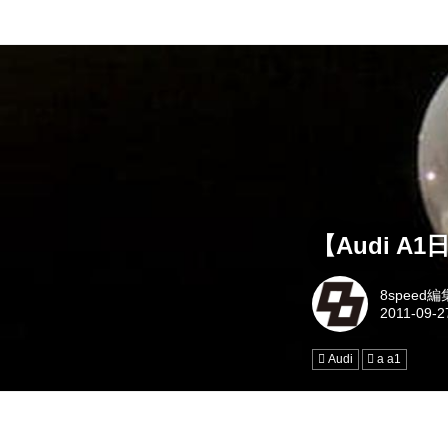
【Audi 
8speed
Audi
a a1