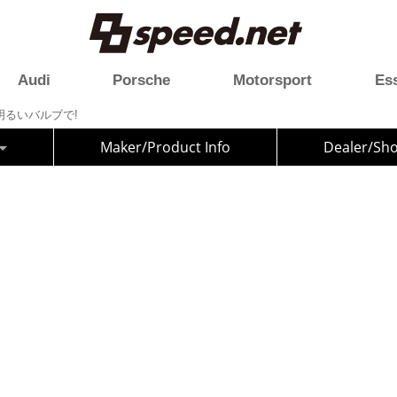
Audi
Porsche
Motorsport
Es
は明るいバルブで!
Maker/Product Info
Dealer/Sh