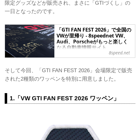
限定グッズなどが販売され、まさに「GTIづくし」の
一日となったのです。
「GTI FAN FEST 2026」で全国の
VWが里帰り - 8speednet VW、
Audi、Porscheがもっと楽しく
なる自動車情報サイト
8speed.net
GTI誕生50周年を記念した「GTI FAN
FEST 2026」が、愛知県豊橋市にある
フォルクスワーゲン グループ ジャパ
そして今回、「GTI FAN FEST 2026」会場限定で販売
ン（VGJ）本社で開催された。全国か
された2種類のワッペンを特別に用意しました。
らGTIをはじめとするフォルクスワー
ゲンオーナーが集まり、会場ではオー
ナー同士が自然と会話を弾ませる姿も
1.「VW GTI FAN FEST 2026 ワッペン」
あちこちで見られ、終始和やかなムー
ドに包まれた。
抽選で選ばれた230台が日本のふるさ
とに
豊橋市にあるVGJ本社は、海外の工場
から運び込まれてきたVolkswagen、
Audi、Porsche、Lamborghini、