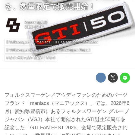
を、数量限定で販売開始！
8speed編集部
Volkswagen
maniacs
Dealer/Shop Information
Volkswagen最新ニュース
Volkswagen Report
GTI FAN FEST 2026
GTI
フォルクスワーゲン／アウディファンのためのパーツ
ブランド「maniacs（マニアックス）」では、2026年6
月に愛知県豊橋市にあるフォルクスワーゲン グループ
ジャパン（VGJ）本社で開催されたGTI誕生50周年を
記念した「GTI FAN FEST 2026」会場で限定販売され