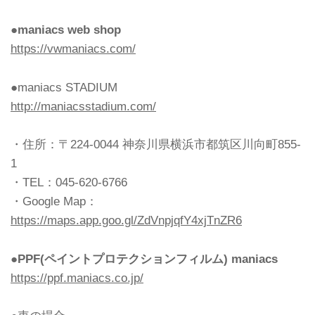
●maniacs web shop
https://vwmaniacs.com/
●maniacs STADIUM
http://maniacsstadium.com/
・住所：〒224-0044 神奈川県横浜市都筑区川向町855-
1
・TEL：045-620-6766
・Google Map：
https://maps.app.goo.gl/ZdVnpjqfY4xjTnZR6
●PPF(ペイントプロテクションフィルム) maniacs
https://ppf.maniacs.co.jp/