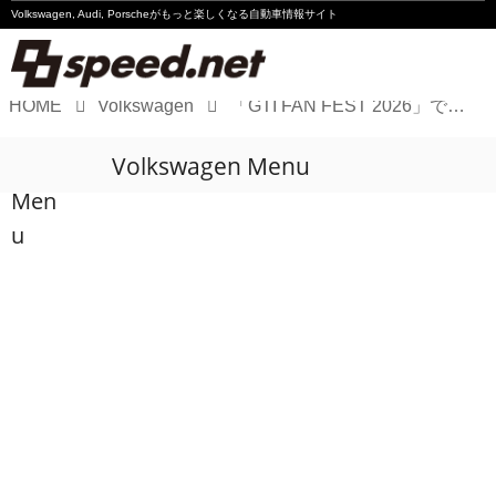
Volkswagen, Audi, Porscheが
もっと楽しくなる自動車情報サイト
HOME
Volkswagen
「GTI FAN FEST 2026」で全国のVWが里帰り
Volkswagen
Volkswagen Menu
Audi
Men
Porsche
u
Motorsport
Essay