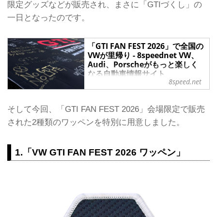
限定グッズなどが販売され、まさに「GTIづくし」の
一日となったのです。
「GTI FAN FEST 2026」で全国の
VWが里帰り - 8speednet VW、
Audi、Porscheがもっと楽しく
なる自動車情報サイト
8speed.net
GTI誕生50周年を記念した「GTI FAN
FEST 2026」が、愛知県豊橋市にある
フォルクスワーゲン グループ ジャパ
そして今回、「GTI FAN FEST 2026」会場限定で販売
ン（VGJ）本社で開催された。全国か
された2種類のワッペンを特別に用意しました。
らGTIをはじめとするフォルクスワー
ゲンオーナーが集まり、会場ではオー
ナー同士が自然と会話を弾ませる姿も
1.「VW GTI FAN FEST 2026 ワッペン」
あちこちで見られ、終始和やかなムー
ドに包まれた。
抽選で選ばれた230台が日本のふるさ
とに
豊橋市にあるVGJ本社は、海外の工場
から運び込まれてきたVolkswagen、
Audi、Porsche、Lamborghini、