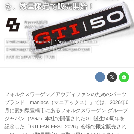
を、数量限定で販売開始！
8speed編集部
Volkswagen
maniacs
Dealer/Shop Information
Volkswagen最新ニュース
Volkswagen Report
GTI FAN FEST 2026
GTI
フォルクスワーゲン／アウディファンのためのパーツ
ブランド「maniacs（マニアックス）」では、2026年6
月に愛知県豊橋市にあるフォルクスワーゲン グループ
ジャパン（VGJ）本社で開催されたGTI誕生50周年を
記念した「GTI FAN FEST 2026」会場で限定販売され