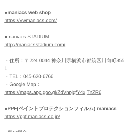
●maniacs web shop
https://vwmaniacs.com/
●maniacs STADIUM
http://maniacsstadium.com/
・住所：〒224-0044 神奈川県横浜市都筑区川向町855-
1
・TEL：045-620-6766
・Google Map：
https://maps.app.goo.gl/ZdVnpjqfY4xjTnZR6
●PPF(ペイントプロテクションフィルム) maniacs
https://ppf.maniacs.co.jp/