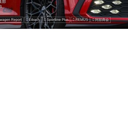
編集部
swagen Report
Eibach
Sportline Plus
REMUS
阿部商会