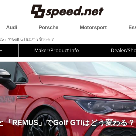
Audi
Porsche
Motorsport
Es
US」でGolf GTIはどう変わる？
Maker/Product Info
Dealer/Sh
」と「REMUS」でGolf GTIはどう変わる？