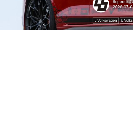
8speed
Volkswagen
Volk