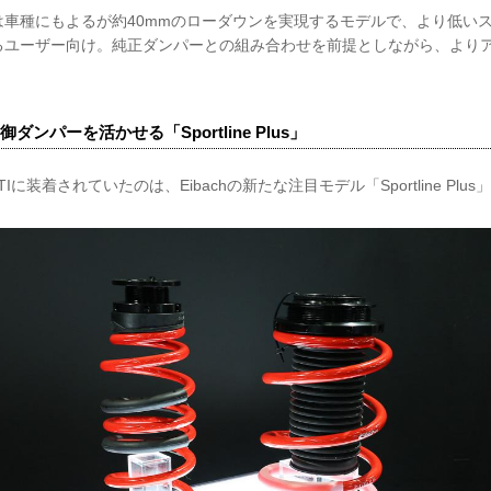
ine」は車種にもよるが約40mmのローダウンを実現するモデルで、より低
るユーザー向け。純正ダンパーとの組み合わせを前提としながら、より
ンパーを活かせる「Sportline Plus」
TIに装着されていたのは、Eibachの新たな注目モデル「Sportline Plus