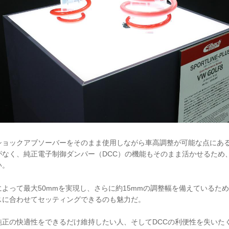
ショックアブソーバーをそのまま使用しながら車高調整が可能な点にあ
なく、純正電子制御ダンパー（DCC）の機能もそのまま活かせるため、最新の
い。
よって最大50mmを実現し、さらに約15mmの調整幅を備えているた
スに合わせてセッティングできるのも魅力だ。
純正の快適性をできるだけ維持したい人、そしてDCCの利便性を失いた