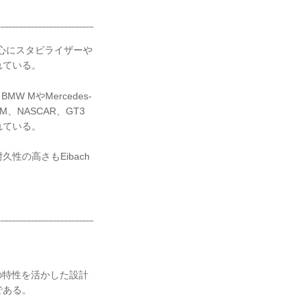
中心にスタビライザーや
れている。
MW MやMercedes-
、NASCAR、GT3
れている。
の高さもEibach
の特性を活かした設計
である。