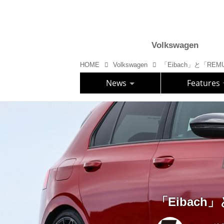
Volkswagen
HOME
Volkswagen
「Eibach」と「REM
News
Features
「Eibach