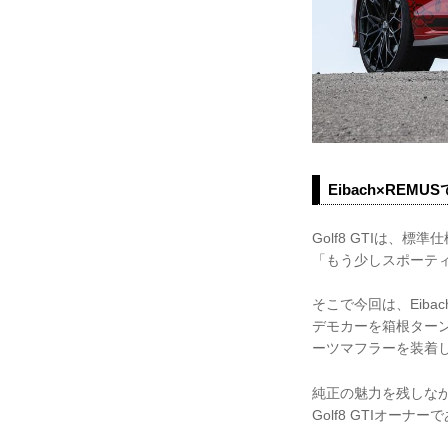
Eibach×REMU
Golf8 GTIは
「もう少しスポーテ
そこで今回は、Eib
デモカーを箱根ターンパイ
ーツマフラーを装着した
純正の魅力を残しな
Golf8 GTIオー