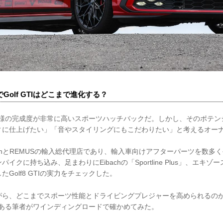
SでGolf GTIはどこまで進化する？
、標準仕様の完成度が非常に高いスポーツハッチバックだ。しかし、そのポテ
ィに仕上げたい」「音やスタイリングにもこだわりたい」と考えるオー
achとREMUSの輸入総代理店であり、輸入車向けアフターパーツを数多
クに持ち込み、足まわりにEibachの「Sportline Plus」、エキゾ
Golf8 GTIの実力をチェックした。
がら、どこまでスポーツ性能とドライビングプレジャーを高められるの
ナーである筆者がワインディングロードで確かめてみた。