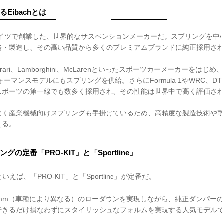
Eibachとは
1年にドイツで創業した、世界的なサスペンションメーカーだ。スプリングを
発・製造し、その高い品質から多くのプレミアムブランドに純正採用さ
errari、Lamborghini、McLarenといったスポーツカーメーカーをはじめ、B
ーマンスモデルにもスプリングを供給。さらにFormula 1やWRC、DTM
スポーツの第一線でも数多く採用され、その性能は世界中で高く評価さ
く産業機械向けスプリングも手掛けているため、高精度な製造技術や耐久性
える。
の定番「PRO-KIT」と「Sportline」
といえば、「PRO-KIT」と「Sportline」が定番だ。
約30mm（車種により異なる）のローダウンを実現しながら、純正ダンパー
できるだけ損なわずにスタイリッシュなフォルムを実現する人気モデル