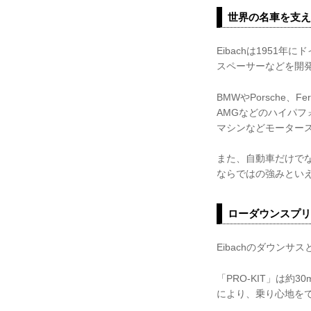
世界の名車を支える
Eibachは195
スペーサーなどを開
BMWやPorsche、F
AMGなどのハイパフォ
マシンなどモーター
また、自動車だけでな
ならではの強みとい
ローダウンスプリング
Eibachのダウンサス
「PRO-KIT」は
により、乗り心地を