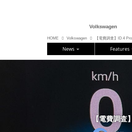
Volkswagen
HOME
Volkswagen
【電費調査】ID.4 
News
Features
【電費調査】