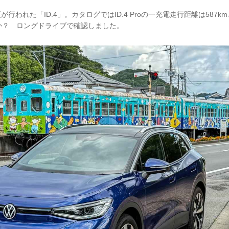
更が行われた「ID.4」。カタログではID.4 Proの一充電走行距離は587
か？ ロングドライブで確認しました。