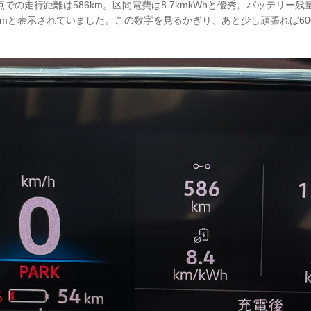
点での走行距離は586km。区間電費は8.7kmkWhと優秀。バッテリー
kmと表示されていました。この数字を見るかぎり、あと少し頑張れば60
）