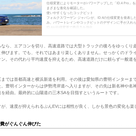
仕様変更によりモーターがパワーアップした「ID.4 Pro
まざまな進化を確認した。
使いやすくなったコックピット
フォルクスワーゲン ジャパンが、ID.4の仕様変更を発表
み。パワートレインやコックピットのデザインに手が入れ
ID.4が仕様変更で商品力を強化
2026年1月9日、フォルクスワーゲン ジャパンは、SUVタイプ
様変更し、同日より販売を開始した。
今回の改良では、上位グレードであるID.4 Pro...
るなら、エアコンを切り、高速道路では大型トラックの後ろをゆっくり
と伸びます。でも、それではあまり楽しくありません。せっかくのドラ
オン。その代わり平均速度を抑えるため、高速道路だけに頼らず一般道
区までは首都高速と横浜新道を利用。その後は愛知県の豊明インターまで
た。豊明インターからは伊勢湾岸道へ入りますが、その先は新名神や名
道を経由。最終的に山陽道の三木SAを目指すというルートです。
すが、速度が抑えられるぶんEVには相性が良く、しかも景色の変化も楽
費がぐんぐん伸びた