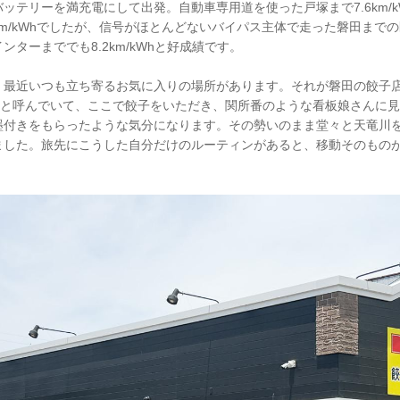
ッテリーを満充電にして出発。自動車専用道を使った戸塚まで7.6km/
km/kWhでしたが、信号がほとんどないバイパス主体で走った磐田までの区間
ターまででも8.2km/kWhと好成績です。
、最近いつも立ち寄るお気に入りの場所があります。それが磐田の餃子
所”と呼んでいて、ここで餃子をいただき、関所番のような看板娘さんに
墨付きをもらったような気分になります。その勢いのまま堂々と天竜川
ました。旅先にこうした自分だけのルーティンがあると、移動そのもの