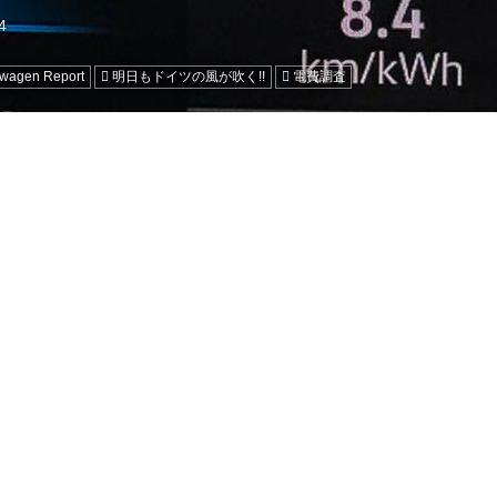
swagen Report
明日もドイツの風が吹く!!
電費調査