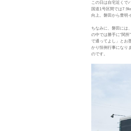
この日は自宅近くでバ
国道1号区間では7.9
向上。磐田から豊明イン
ちなみに、磐田には
の中では勝手に“関
で通ってよし」とお
かり恒例行事になり
のです。