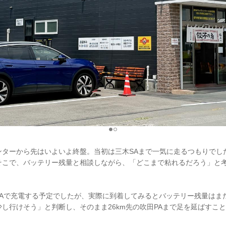
ンターから先はいよいよ終盤。当初は三木SAまで一気に走るつもりでし
そこで、バッテリー残量と相談しながら、「どこまで粘れるだろう」と
Aで充電する予定でしたが、実際に到着してみるとバッテリー残量はまだ
し行けそう」と判断し、そのまま26km先の吹田PAまで足を延ばすこ