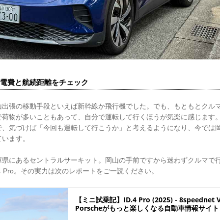
電費と航続距離をチェック
山出張の移動手段といえば新幹線か飛行機でした。でも、もともとクル
で荷物が多いこともあって、自分で運転して行くほうが気楽に感じます
で、気づけば「今回も運転して行こうか」と考えるようになり、今では
ています。
庫県にあるセントラルサーキット。岡山の手前ですから迷わずクルマで
.4 Pro。その実力は次のレポートをご一読ください。
【ミニ試乗記】ID.4 Pro (2025) - 8speednet
Porscheがもっと楽しくなる自動車情報サイト