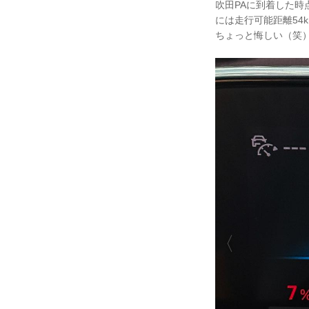
吹田PAに到着した時
には走行可能距離54
ちょっと悔しい（笑