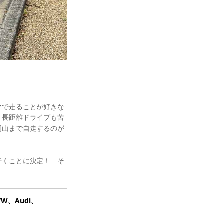
マで走ることが好きな
。長距離ドライブも苦
岡山まで自走するのが
行くことに決定！ そ
 VW、Audi、