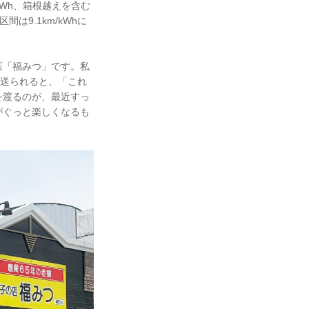
kWh、箱根越えを含む
は9.1km/kWhに
店「福みつ」です。私
見送られると、「これ
を渡るのが、最近すっ
がぐっと楽しくなるも