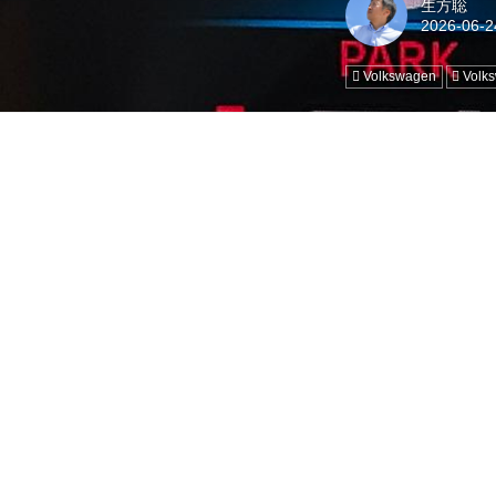
生方聡
Volkswagen
Volk