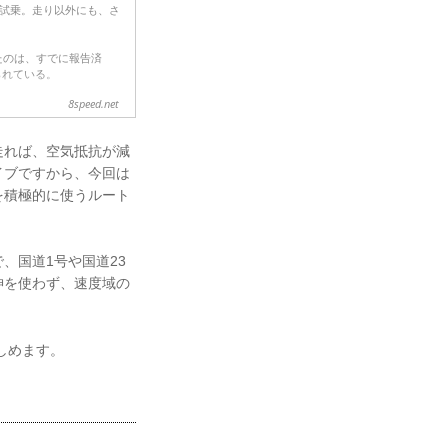
」を試乗。走り以外にも、さ
したのは、すでに報告済
られている。
8speed.net
のEV「ID.4」を一部仕
走れば、空気抵抗が減
イブですから、今回は
を積極的に使うルート
、国道1号や国道23
神を使わず、速度域の
しめます。