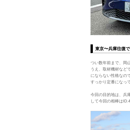
東京〜兵庫往復で
つい数年前まで、岡
うえ、取材機材など
にならない性格なの
すっかり定番になっ
今回の目的地は、兵
して今回の相棒はID