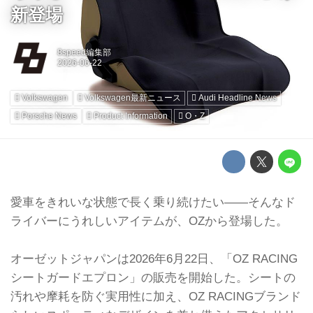
新登場
8speed編集部
Volkswagen
Volkswagen最新ニュース
Audi Headline News
Porsche News
Product Information
O・Z
愛車をきれいな状態で長く乗り続けたい——そんなド
ライバーにうれしいアイテムが、OZから登場した。
オーゼットジャパンは2026年6月22日、「OZ RACING
シートガードエプロン」の販売を開始した。シートの
汚れや摩耗を防ぐ実用性に加え、OZ RACINGブランド