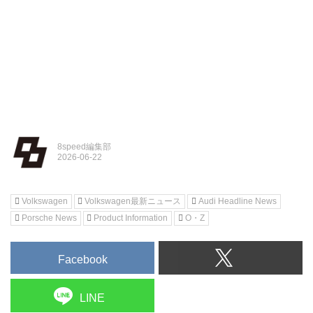
8speed編集部
Volkswagen
Volkswagen最新ニュース
Audi Headline News
Porsche News
Product Information
O・Z
Facebook
LINE