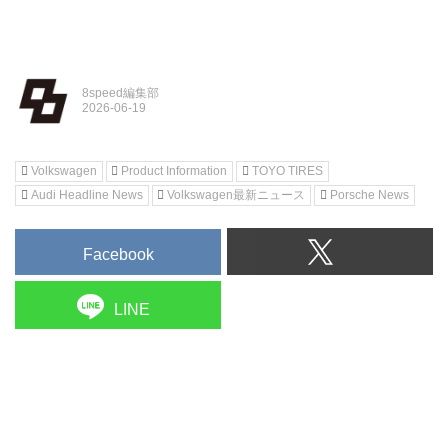
8speed編集部
Volkswagen
Product Information
TOYO TIRES
Audi Headline News
Volkswagen最新ニュース
Porsche News
Facebook
LINE