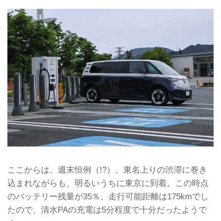
ここからは、週末恒例（!?）、東名上りの渋滞に巻き
込まれながらも、明るいうちに東京に到着。この時点
のバッテリー残量が35％、走行可能距離は175kmでし
たので、清水PAの充電は5分程度で十分だったようで