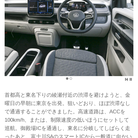
首都高と東名下りの綾瀬付近の渋滞を避けようと、金
曜日の早朝に東京を出発。狙いどおり、ほぼ渋滞なし
で通過することができました。高速道路は、ACCを
100km/h、または、制限速度の低いほうにセットして
巡航。御殿場ICを通過し、東名に分岐してしばらく走
ったあと、富士川SAのスマートICから一般道に向かい