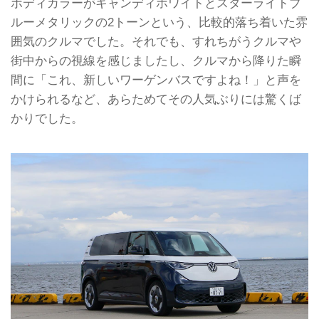
ボディカラーがキャンディホワイトとスターライトブ
余裕ある加速性能
ジャパン（VWJ）は、東京・六本木の
車検証を見ると、日本仕様の
ルーメタリックの2トーンという、比較的落ち着いた雰
六本木ヒルズアリーナで「“Volksw...
「ID.Buzz Pro Long Wheelbase」の
囲気のクルマでした。それでも、すれちがうクルマや
車両重量は2730kgと記されている。試
乗車にはオプションのパノラマガラス
街中からの視線を感じましたし、クルマから降りた瞬
ルーフが装着されているため、標準よ
間に「これ、新しいワーゲンバスですよね！」と声を
りも10kg重い。かつて輸入された
かけられるなど、あらためてその人気ぶりには驚くば
「Touareg W12」が2540kgで驚いた
記憶があるが、このID.Buzz Pro Long
かりでした。
W...