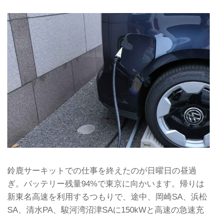
鈴鹿サーキットでの仕事を終えたのが日曜日の昼過
ぎ。バッテリー残量94%で東京に向かいます。帰りは
新東名高速を利用するつもりで、途中、岡崎SA、浜松
SA、清水PA、駿河湾沼津SAに150kWと高速の急速充