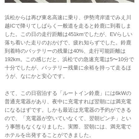
浜松からは再び東名高速に乗り、伊勢湾岸道でみえ川
越ICで降りてしばらく一般道を走ると鈴鹿に到着しま
した。この日の走行距離は451kmでしたが、EVらしい
落ち着いた走りのおかげで、疲れ知らずでした。鈴鹿
到着時のバッテリーの残量は40%、走行可能距離は
192km。この感じだと、浜松での急速充電は5〜10分で
十分でしたが、バッテリー残量に余裕を持って走るほ
うが、なにかと安心です。
さて、この日宿泊する「ルートイン鈴鹿」には6kWの
普通充電器があり、夜中に充電すれば翌朝には満充電
になるはずです。しかも最近は充電器の予約ができる
ので、「充電器が空いていなくて、翌朝ピンチ」とい
う事態もなくなりました。実際、翌朝には、満充電で
ホテルを出発することができました。