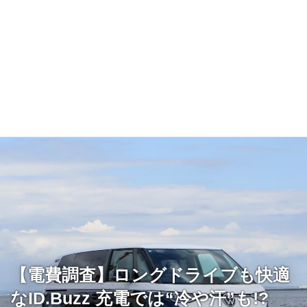
【電費調査】ロングドライブも快適
なID.Buzz 充電では“冷や汗”も!?