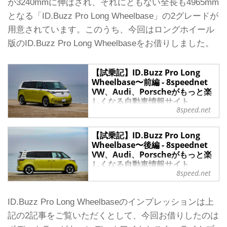
が3240mmに伸ばされ、それにともない全長も4965mm
となる「ID.Buzz Pro Long Wheelbase」の2グレードが
用意されています。このうち、今回はロングホイール
版のID.Buzz Pro Long Wheelbaseをお借りしました。
【試乗記】ID.Buzz Pro Long
Wheelbase〜前編 - 8speednet
VW、Audi、Porscheがもっと楽
しくなる自動車情報サイト
8speed.net
ついに日本に上陸したフォルクスワー
ゲンのフル電動ミニバン「ID.Buzz」
【試乗記】ID.Buzz Pro Long
を国内で試乗。まずは自慢の広い室内
Wheelbase〜後編 - 8speednet
をチェックする。
VW、Audi、Porscheがもっと楽
“ワーゲンバス”こと「フォルクスワー
しくなる自動車情報サイト
ゲン・Type 2」のイメージを受け継ぐ
8speed.net
フル電動ミニバンがID.Buzzだ。日本
ついに日本に上陸したフォルクスワー
では2025年6月20日に正式発表された
ゲンのフル電動ミニバン「ID.Buzz」
ばかりで、デリバリー開始は2025年7
を国内で試乗。後編ではその走りや電
ID.Buzz Pro Long Wheelbaseのインプレッションは上
月下旬以降を予定している。
費についてレポートする。
記の2記事をご覧いただくとして、今回お借りしたのは
「ID.Buzz」日本発表！
前編はこちら
2025年6月20日、フォルクスワーゲン