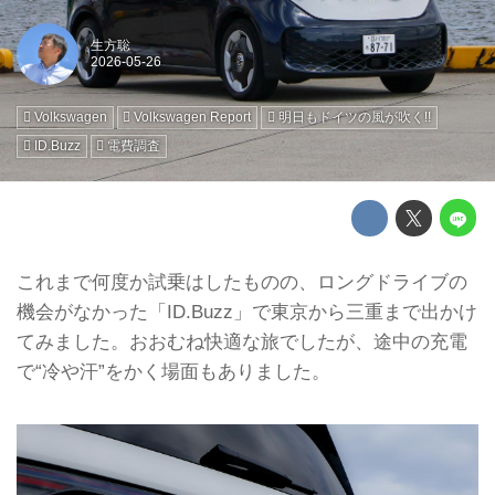
生方聡
Volkswagen
Volkswagen Report
明日もドイツの風が吹く!!
ID.Buzz
電費調査
これまで何度か試乗はしたものの、ロングドライブの
機会がなかった「ID.Buzz」で東京から三重まで出かけ
てみました。おおむね快適な旅でしたが、途中の充電
で“冷や汗”をかく場面もありました。