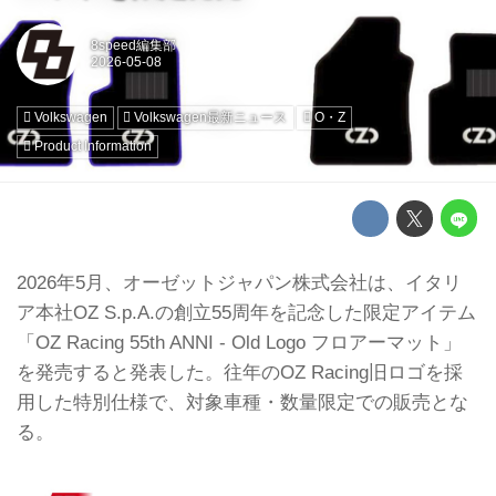
8speed編集部
Volkswagen
Volkswagen最新ニュース
O・Z
Product Information
2026年5月、オーゼットジャパン株式会社は、イタリ
ア本社OZ S.p.A.の創立55周年を記念した限定アイテム
「OZ Racing 55th ANNI - Old Logo フロアーマット」
を発売すると発表した。往年のOZ Racing旧ロゴを採
用した特別仕様で、対象車種・数量限定での販売とな
る。