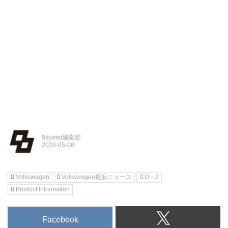
8speed編集部
Volkswagen
Volkswagen最新ニュース
O・Z
Product Information
Facebook