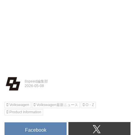
8speed編集部
Volkswagen
Volkswagen最新ニュース
O・Z
Product Information
Facebook