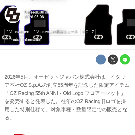
8speed編集部
Volkswagen
Volkswagen最新ニュース
O・Z
Product Information
2026年5月、オーゼットジャパン株式会社は、イタリ
ア本社OZ S.p.A.の創立55周年を記念した限定アイテム
「OZ Racing 55th ANNI - Old Logo フロアーマット」
を発売すると発表した。往年のOZ Racing旧ロゴを採
用した特別仕様で、対象車種・数量限定での販売とな
る。