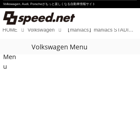
Volkswagen, Audi, Porscheが
もっと楽しくなる自動車情報サイト
HOME
Volkswagen
【maniacs】maniacs STADIUM および maniacs Web Shop、2026年G.W期間中の営業について
Volkswagen
Volkswagen Menu
Audi
Men
Porsche
u
Motorsport
Essay