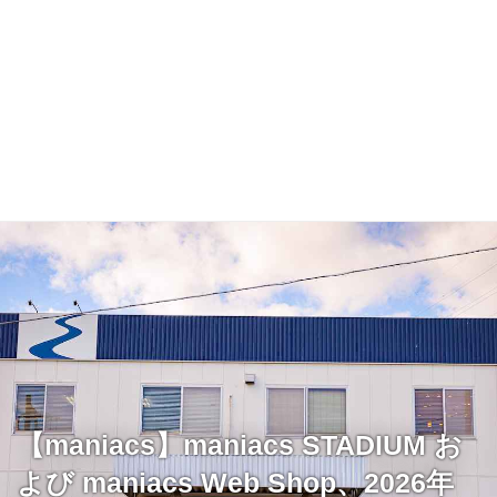
【maniacs】maniacs STADIUM お
よび maniacs Web Shop、2026年