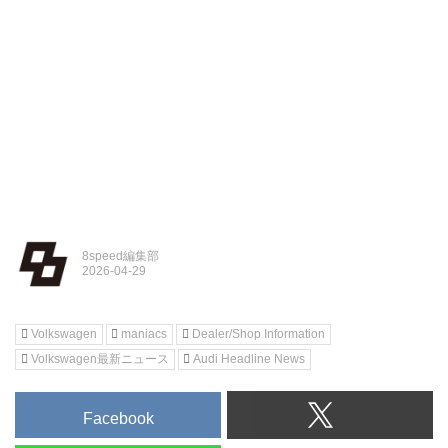
8speed編集部
Volkswagen
maniacs
Dealer/Shop Information
Volkswagen最新ニュース
Audi Headline News
Facebook