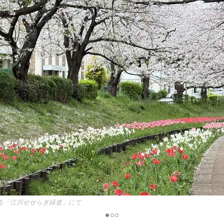
る「江川せせらぎ緑道」にて