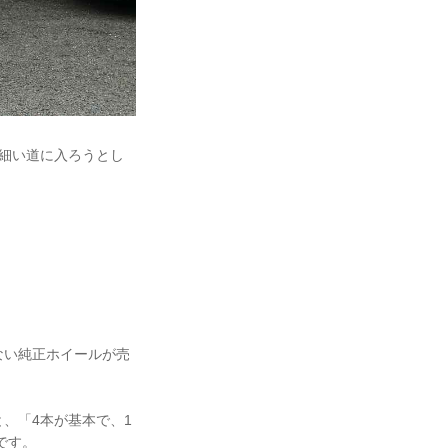
で細い道に入ろうとし
ない純正ホイールが売
、「4本が基本で、1
です。