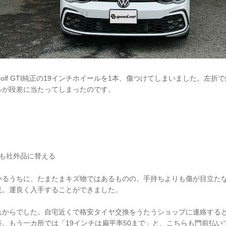
olf GTI純正の19インチホイールを1本、傷つけてしまいました。左折
ルが段差に当たってしまったのです。
とも社外品に替える
いるうちに、たまたまキズ物ではあるものの、手持ちよりも傷が目立た
見。運良く入手することができました。
れからでした。自宅近くで格安タイヤ交換をうたうショップに連絡すると
。もう一カ所では「19インチは扁平率50まで」と、こちらも門前払い