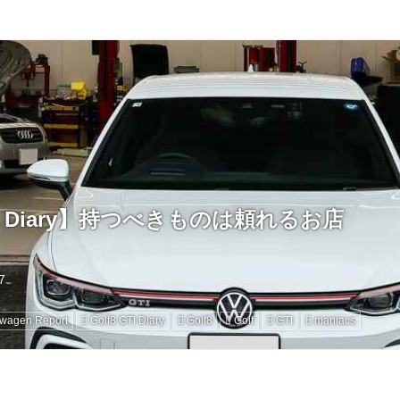
GTI Diary】持つべきものは頼れるお店
swagen Report
Golf8 GTI Diary
Golf8
Golf
GTI
maniacs