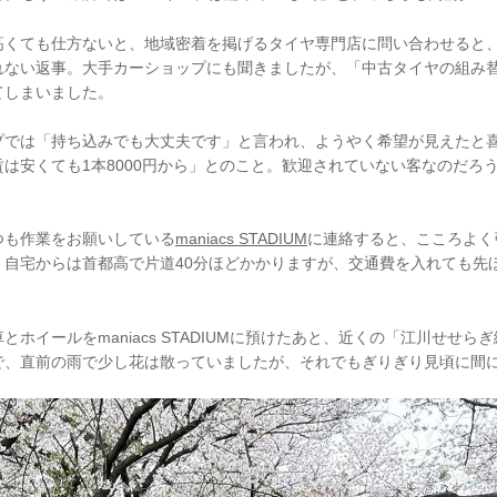
高くても仕方ないと、地域密着を掲げるタイヤ専門店に問い合わせると
れない返事。大手カーショップにも聞きましたが、「中古タイヤの組み
てしまいました。
プでは「持ち込みでも大丈夫です」と言われ、ようやく希望が見えたと
は安くても1本8000円から」とのこと。歓迎されていない客なのだろ
つも作業をお願いしている
maniacs STADIUM
に連絡すると、こころよく
。自宅からは首都高で片道40分ほどかかりますが、交通費を入れても先
とホイールをmaniacs STADIUMに預けたあと、近くの「江川せせら
で、直前の雨で少し花は散っていましたが、それでもぎりぎり見頃に間