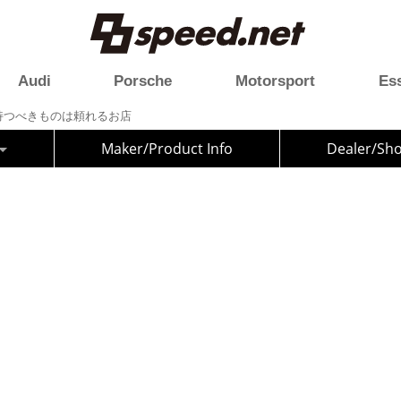
Audi
Porsche
Motorsport
Es
ary】持つべきものは頼れるお店
Maker/Product Info
Dealer/Sh