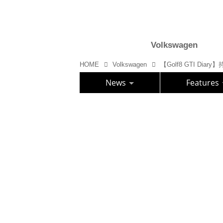
Volkswagen
HOME
Volkswagen
【Golf8 GTI Di
News
Features