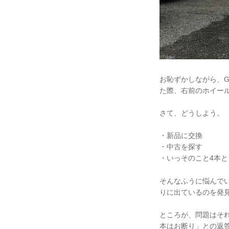
お恥ずかしながら、G
た際、右前のホイー
さて、どうしよう。
・新品に交換
・中古を探す
・いっそのこと4本
そんなふうに悩んで
りに出ているのを発
ところが、問題はそ
本はお断り」との返答