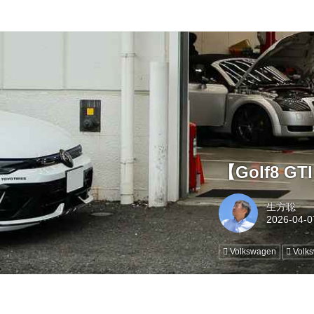
【Golf8 
生方聡
Volkswagen
Volk